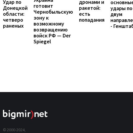
Удар по
дронами и
основны
готовит
Донецкой
ракетой:
удары по
Чернобыльскую
области:
есть
двум
зону к
четверо
попадания
направл
возможному
раненых
- Геншта
возвращению
войск РФ — Der
Spiegel
© 2000-2024,