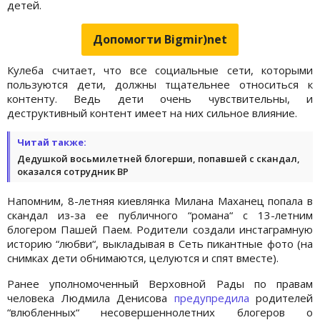
детей.
Допомогти Bigmir)net
Кулеба считает, что все социальные сети, которыми
пользуются дети, должны тщательнее относиться к
контенту. Ведь дети очень чувствительны, и
деструктивный контент имеет на них сильное влияние.
Читай также:
Дедушкой восьмилетней блогерши, попавшей с скандал,
оказался сотрудник ВР
Напомним, 8-летняя киевлянка Милана Маханец попала в
скандал из-за ее публичного “романа“ с 13-летним
блогером Пашей Паем. Родители создали инстаграмную
историю “любви“, выкладывая в Сеть пикантные фото (на
снимках дети обнимаются, целуются и спят вместе).
Ранее уполномоченный Верховной Рады по правам
человека Людмила Денисова
предупредила
родителей
“влюбленных“ несовершеннолетних блогеров о