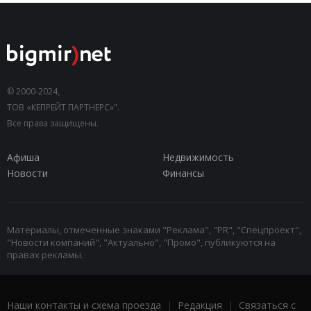
© 2000-2024,
ТОВ «КЕПРЕЙТ ПАРТНЕРС»".
Все права защищены.
Афиша
Недвижимость
Новости
Финансы
Материалы, отмеченные знаками "Реклама", "PR", "Спецпроект",
"Новости компаний", "Актуально", "Промо", публикуются на
правах рекламы.
Наши контакты и схема проезда
|
Редакция
|
Связаться с