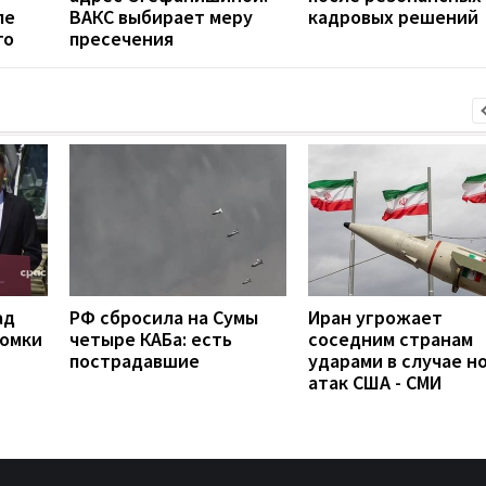
ле
ВАКС выбирает меру
кадровых решений
го
пресечения
ад
РФ сбросила на Сумы
Иран угрожает
ломки
четыре КАБа: есть
соседним странам
пострадавшие
ударами в случае н
атак США - СМИ