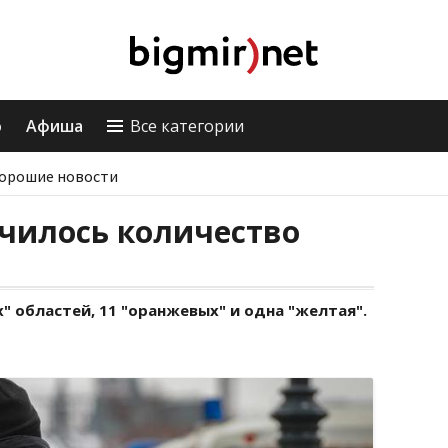
о
Афиша
Все категории
орошие новости
чилось количество
х" областей, 11 "оранжевых" и одна "желтая".