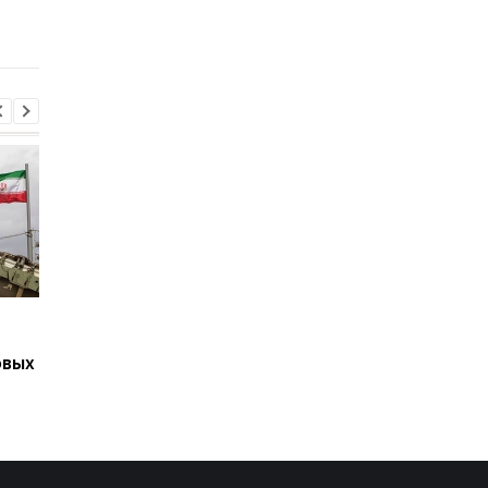
Patriot, несмотря на
направлены на обор
позицию Трампа
Подозрение
Второй за день: в
Стефанишиной: САП
России похоронили 
овых
требует залог в
одного генерала
размере 13,3 млн