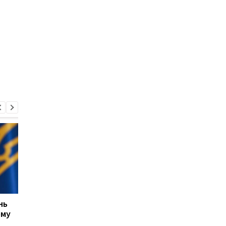
нь
США не прекращают
ЕС выделил Украине 
ому
переговоры с Украиной
млрд евро из активо
о производстве ракет
России: средства бу