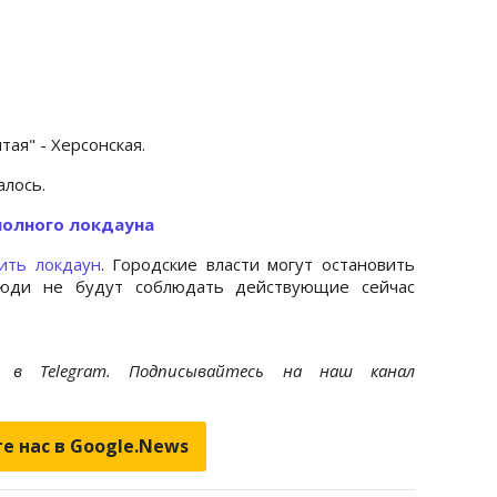
тая" - Херсонская.
алось.
полного локдауна
лить локдаун
. Городские власти могут остановить
люди не будут соблюдать действующие сейчас
et
в Telegram. Подписывайтесь на наш канал
е нас в Google.News