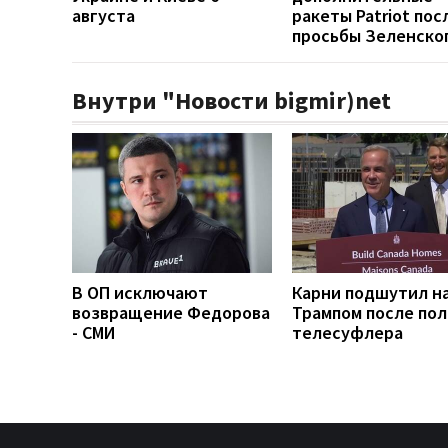
августа
ракеты Patriot пос
просьбы Зеленско
Внутри "Новости bigmir)net
В ОП исключают
Карни подшутил н
возвращение Федорова
Трампом после по
- СМИ
телесуфлера