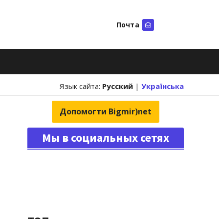
Почта
Искать
Язык сайта:
Русский
|
Українська
Допомогти Bigmir)net
Мы в социальных сетях