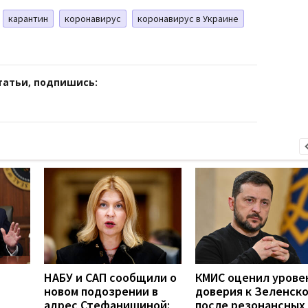
карантин
коронавирус
коронавирус в Украине
татьи, подпишись:
НАБУ и САП сообщили о
КМИС оценил урове
новом подозрении в
доверия к Зеленск
адрес Стефанишиной:
после резонансных