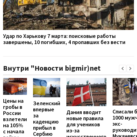
Удар по Харькову 7 марта: поисковые работы
завершены, 10 погибших, 4 пропавших без вести
Внутри "Новости bigmir)net
Цены на
Зеленский
гробы в
впервые
Списали 
Дания вводит
России
за
1000 муж
новые правила
взлетели
каденцию
экс-
для учеников
на 105%
прибыл в
руководи
из-за
с начала
Сербию
Мукачевс
искусственного