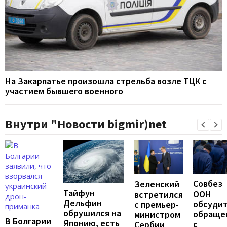
На Закарпатье произошла стрельба возле ТЦК с
участием бывшего военного
Внутри "Новости bigmir)net
Совбез
Зеленский
Тайфун
ООН
встретился
Дельфин
обсуди
с премьер-
обрушился на
обраще
министром
В Болгарии
Японию, есть
с
Сербии