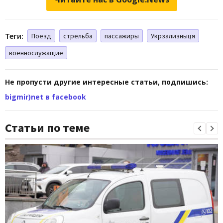
Теги:
Поезд
стрельба
пассажиры
Укрзализныця
военнослужащие
Не пропусти другие интересные статьи, подпишись:
bigmir)net в facebook
Статьи по теме