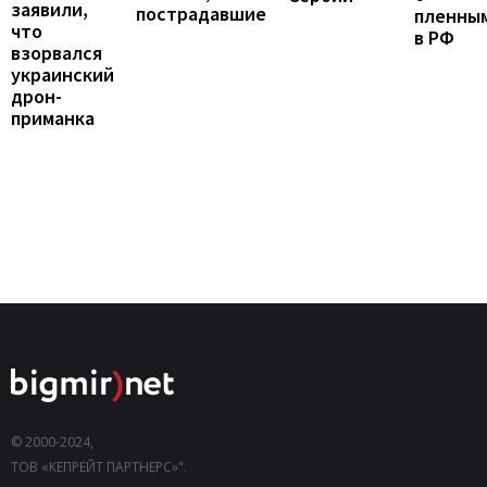
заявили,
пострадавшие
пленны
что
в РФ
взорвался
украинский
дрон-
приманка
© 2000-2024,
ТОВ «КЕПРЕЙТ ПАРТНЕРС»".