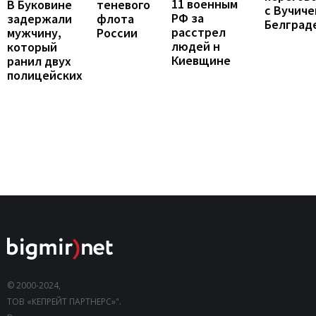
11 военным
В Буковине
теневого
с Вучиче
РФ за
задержали
флота
Белград
расстрел
мужчину,
России
людей н
который
Киевщине
ранил двух
полицейских
© 2000-2024,
ТОВ «КЕПРЕЙТ ПАРТНЕРС»".