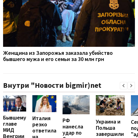
Женщина из Запорожья заказала убийство
бывшего мужа и его семьи за 30 млн грн
Внутри "Новости bigmir)net
Бывшему
Италия
РФ
Украина и
Се
главе
резко
нанесла
Польша
по
МИД
ответила
удар по
завершили
"а
Венгрии
на