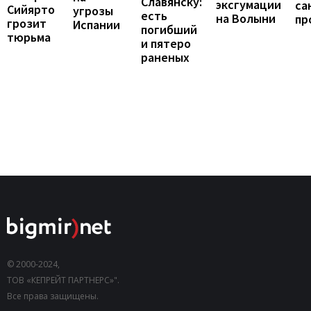
Славянску:
эксгумации
са
Сийярто
угрозы
есть
на Волыни
пр
грозит
Испании
погибший
тюрьма
и пятеро
раненых
© 2000-2024,
ТОВ «КЕПРЕЙТ ПАРТНЕРС»".
Все права защищены.