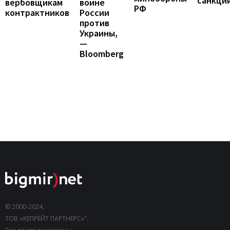
санкци
вербовщикам
войне
РФ
контрактников
России
против
Украины,
—
Bloomberg
© 2000-2024,
ТОВ «КЕПРЕЙТ ПАРТНЕРС»".