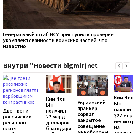
Генеральный штаб ВСУ приступил к проверке
укомплектованности воинских частей: что
известно
Внутри "Новости bigmir)net
Ким Че
Ким Чен
Украинский
Ын
Ын
пранкер
накопи
Две трети
получил
сорвал
$22 млр
российских
22 млрд
закрытое
несмот
регионов
долларов
совещание
на
платят
благодаря
минобороны