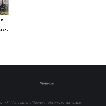
 в
В Ялте раздались
Украинцы высказали
выстрелы и вспыхнул
о продолжительнос
зах,
пожар: оккупационные
войны - опрос
7
власти объявили об
эвакуации
Финансы
аний", "Актуально", "Промо", публикуются на правах