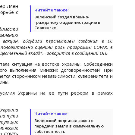
дер Ляен
Читайте также:
борьбе с
Зеленский создал военно-
гражданскую администрацию в
Славянске
одимости
тавлению
а вакцин, обсудили перспективы создания в ЕС
 положительно оценили роль программы COVAX, в
щественный вклад", - говорится в сообщении ОП.
тала ситуация на востоке Украины. Собеседники
ого выполнения Минских договоренностей. При
ается сторонником независимости, суверенитета и
ины.
усилия Украины на ее пути реформ в рамках
Украина
Читайте также:
 на пути
Зеленский подписал закон о
ирующие
передачи земли в коммунальную
мические
собственность
и COVID-