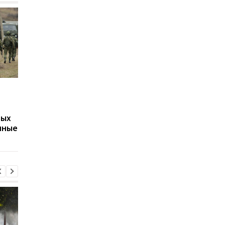
Путин может напасть
Беспилотники
на страну НАТО ещё во
атаковали склад
время войны против
Wildberries в
вых
Украины: разведка США
Екатеринбурге: возн
нные
оценила угрозу
крупный пожар