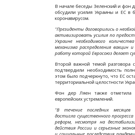
В начале беседы Зеленский и фон 
обсудили усилия Украины и ЕС в 
коронавирусом.
"Президенты договорились о необх
активизировать усилия по предос
Украине необходимого количеств
механизма распределения вакцин и
работу которой Евросоюз делает су
Второй важной темой разговора с
подтвердили необходимость полн
этом было подчеркнуто, что ЕС ост
территориальной целостности Укра
Фон дер Ляен также отметила 
европейских устремлений.
"В течение последних месяцев 
достигла существенного прогресса
реформ, несмотря на дестабилиз
действия России и серьезные эконо
и социальные последствия пандеми