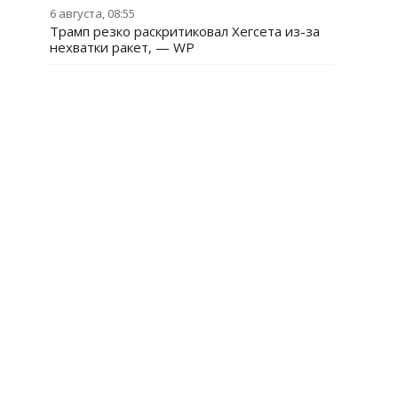
6 августа, 08:55
Трамп резко раскритиковал Хегсета из-за
нехватки ракет, — WP