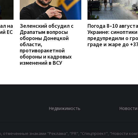
ал на
Зеленский обсудил с
Погода 8–10 августа
ий ЕС
Драпатым вопросы
Украине: синоптики
обороны Донецкой
предупредили о гро
области,
граде и жаре до +3
противоракетной
обороны и кадровых
изменений в ВСУ
Недвижимость
Новости
 отмеченные знаками "Реклама", "PR", "Спецпроект", "Новости комп