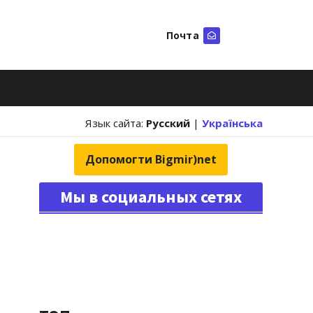
Почта
Искать
Язык сайта:
Русский
|
Українська
Допомогти Bigmir)net
Мы в социальных сетях