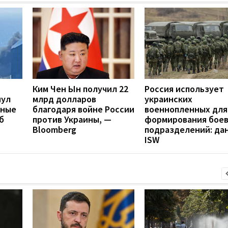
Ким Чен Ын получил 22
Россия использует
нул
млрд долларов
украинских
нные
благодаря войне России
военнопленных для
б
против Украины, —
формирования бое
Bloomberg
подразделений: да
ISW