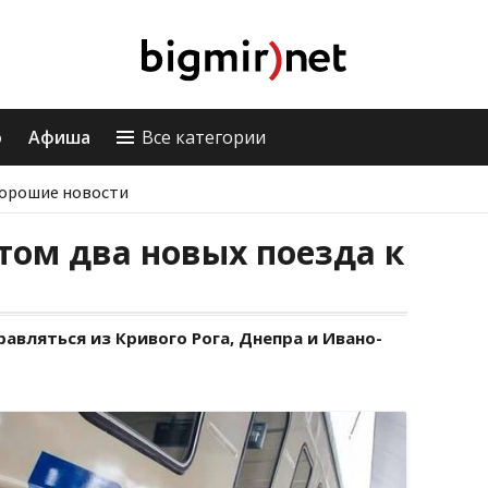
о
Афиша
Все категории
орошие новости
етом два новых поезда к
авляться из Кривого Рога, Днепра и Ивано-