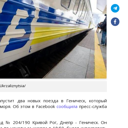
krzaliznytsia/
апустит два новых поезда в Геническ, который
 моря. Об этом в Facebook
сообщила
пресс-служба
зд № 204/190 Кривой Рог, Днепр - Геническ. Он
а по нечетным числам в 18:50, будет курсировать