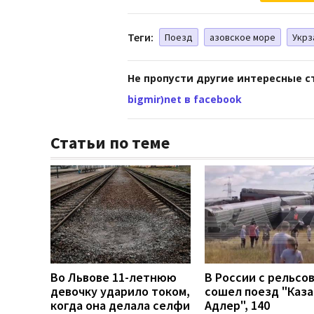
Теги:
Поезд
азовское море
Укрз
Не пропусти другие интересные с
bigmir)net в facebook
Статьи по теме
Во Львове 11-летнюю
В России с рельсо
девочку ударило током,
сошел поезд "Каза
когда она делала селфи
Адлер", 140