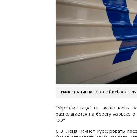
Иллюстративное фото / facebook.com/U
"Укрзализныця" в начале июня з
располагается на берегу Азовского
"УЗ".
С 3 июня начнет курсировать пое
будет отправляться из Кривого Рог