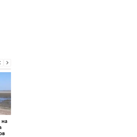
 на
В России заявили об
В Польше с рельсов
а
атаке БПЛА на поезд с
сошел грузовой поез
ов
топливом: взорвались
в "Укрзализныце"