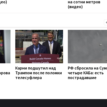
део)
на сотни метров
(видео)
Карни подшутил над
РФ сбросила на Су
орова
Трампом после поломки
четыре КАБа: есть
телесуфлера
пострадавшие