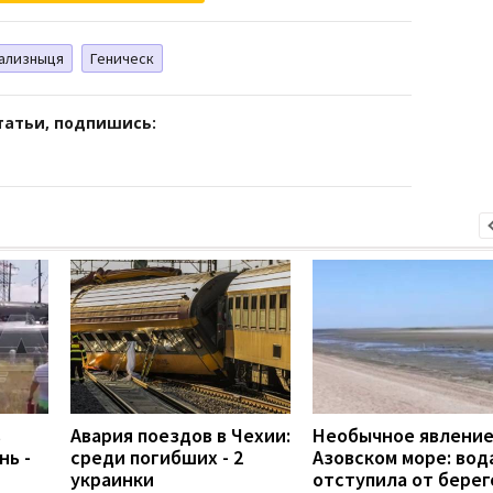
ализныця
Геническ
татьи, подпишись:
в
Авария поездов в Чехии:
Необычное явление
нь -
среди погибших - 2
Азовском море: вод
украинки
отступила от берег