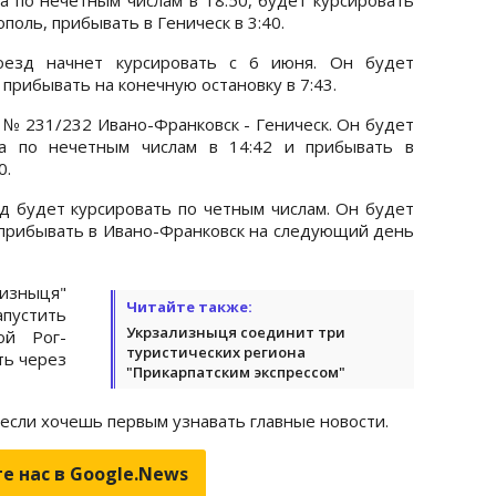
оль, прибывать в Геническ в 3:40.
оезд начнет курсировать с 6 июня. Он будет
 прибывать на конечную остановку в 7:43.
 № 231/232 Ивано-Франковск - Геническ. Он будет
ка по нечетным числам в 14:42 и прибывать в
0.
д будет курсировать по четным числам. Он будет
, прибывать в Ивано-Франковск на следующий день
лизныця"
Читайте также:
пустить
Укрзализныця соединит три
ой Рог-
туристических региона
ть через
"Прикарпатским экспрессом"
 если хочешь первым узнавать главные новости.
е нас в Google.News