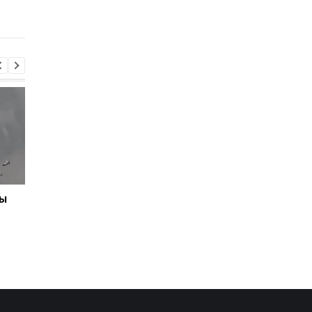
цистерны, возник
предупредили о
пожар
задержке рейсов
мы
Иран угрожает
Подозрение
соседним странам
Стефанишиной: САП
ударами в случае новых
требует залог в
атак США - СМИ
размере 13,3 млн