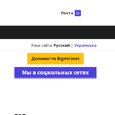
Почта
Искать
Язык сайта:
Русский
|
Українська
Допомогти Bigmir)net
Мы в социальных сетях