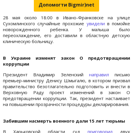
Допомогти Bigmir)net
28 мая около 18:00 в Ивано-Франковске на улице
Сухомлинского случайные прохожие
увидели
в помойке
новорожденного ребенка. У малыша было
переохлаждение, его доставили в областную детскую
клиническую больницу.
В Украине изменят закон О предотвращении
коррупции
Президент Владимир Зеленский
направил
письмо
премьер-министру Денису Шмыгалю, в котором призвал
правительство безотлагательно подготовить и внести в
Верховную Раду проект изменений в закон О
предотвращении коррупции. Так, президент настаивает
на повышении прозрачности процедуры декларирования.
Забившим насмерть военного дали 15 лет тюрьмы
В Харьковской области суд
приговорил
двух