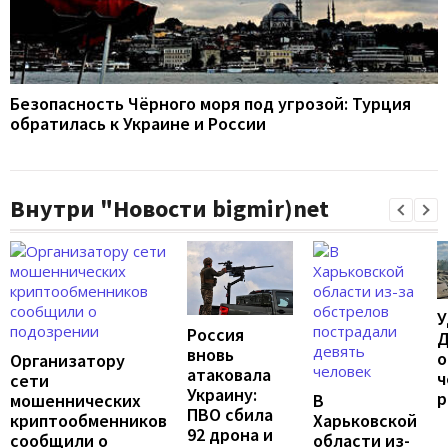
Безопасность Чёрного моря под угрозой: Турция
обратилась к Украине и России
Внутри "Новости bigmir)net
У
Россия
Д
вновь
о
Организатору
атаковала
ч
сети
Украину:
р
мошеннических
В
ПВО сбила
криптообменников
Харьковской
92 дрона и
сообщили о
области из-