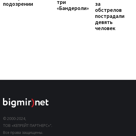
три
подозрении
за
«Бандероли»
обстрелов
пострадали
девять
человек
© 2000-2024,
ТОВ «КЕПРЕЙТ ПАРТНЕРС»".
Все права защищены.