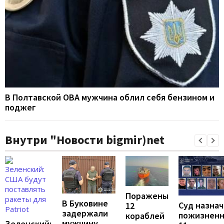
В Полтавской ОВА мужчина облил себя бензином и
поджег
Внутри "Новости bigmir)net
Поражены
В Буковине
Суд назна
12
задержали
пожизнен
кораблей
мужчину,
Зеленский: