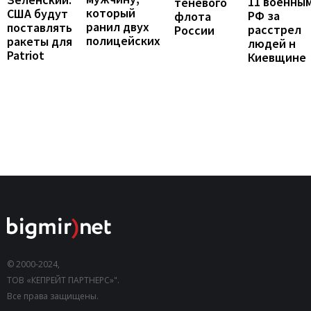
11 военны
теневого
который
США будут
РФ за
флота
ранил двух
поставлять
расстрел
России
полицейских
ракеты для
людей н
Patriot
Киевщине
© 2000-2024,
ТОВ «КЕПРЕЙТ ПАРТНЕРС»".
Все права защищены.