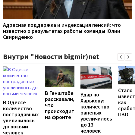
Адресная поддержка и индексация пенсий: что
известно о результатах работы команды Юлии
Свириденко
Внутри "Новости bigmir)net
Стало
В Генштабе
Удар по
извест
рассказали,
Харькову:
В Одессе
как
что
количество
количество
срабо
происходит
раненых
пострадавших
ПВО
на фронте
увеличилось
увеличилось
до 13
до восьми
человек
человек