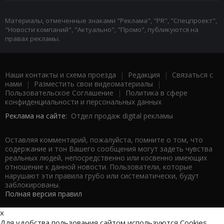
Материалы, отмеченные знаками "Реклама", "PR", "Спецпроект",
"Новости компаний", "Актуально", "Промо", публикуются на
правах рекламы.
Наши контакты и схема проезда
|
Редакция
|
Связаться с
нами
|
Разместить свои видеоматериалы
|
Пользовательское Соглашение
|
Политика в сфере
конфиденциальности и персональных данных
Реклама на сайте:
Отдел продаж digital рекламы
Оставляя комментарий, пожалуйста, помните о том, что
содержание и тон Вашего сообщения могут задеть чувства
реальных людей, непосредственно или косвенно имеющих
отношение к данной новости. Пользователи, которые
нарушают эти правила грубо или систематически, будут
заблокированы.
Полная версия правил
x
Для удобства пользования сайтом используются Cookies.