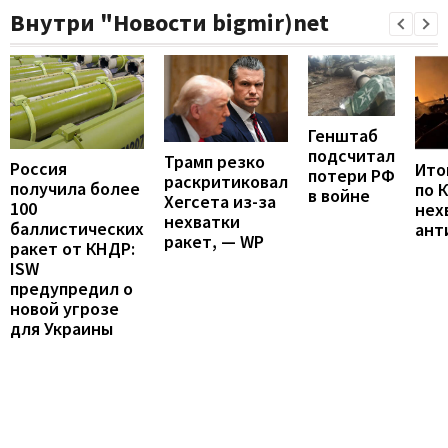
Внутри "Новости bigmir)net
Генштаб
подсчитал
Трамп резко
Россия
Итог
потери РФ
раскритиковал
получила более
по 
в войне
Хегсета из-за
100
нех
нехватки
баллистических
ант
ракет, — WP
ракет от КНДР:
ISW
предупредил о
новой угрозе
для Украины