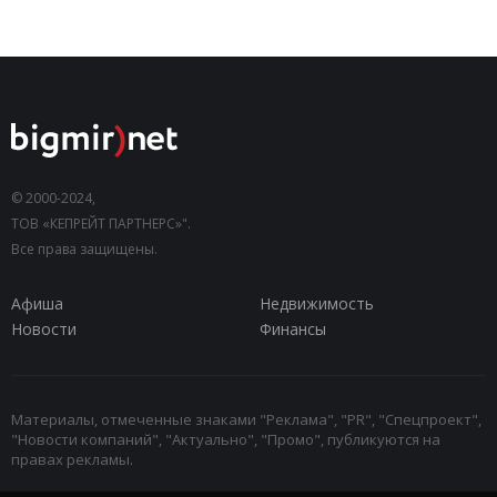
© 2000-2024,
ТОВ «КЕПРЕЙТ ПАРТНЕРС»".
Все права защищены.
Афиша
Недвижимость
Новости
Финансы
Материалы, отмеченные знаками "Реклама", "PR", "Спецпроект",
"Новости компаний", "Актуально", "Промо", публикуются на
правах рекламы.