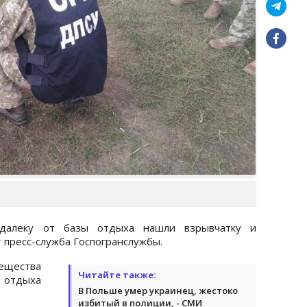
одалеку от базы отдыха нашли взрывчатку и
т
пресс-служба Госпогранслужбы.
вещества
Читайте также:
 отдыха
В Польше умер украинец, жестоко
избитый в полиции, - СМИ