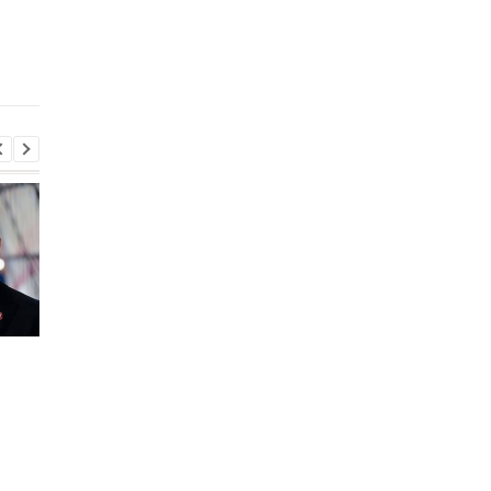
морях на боевом
Украине партию
дежурстве находится 7
снарядов, топлива и
кораблей РФ
броневиков
Италия резко ответила
РФ нанесла удар по
на угрозы Испании
Славянску: есть
погибший и пятеро
раненых