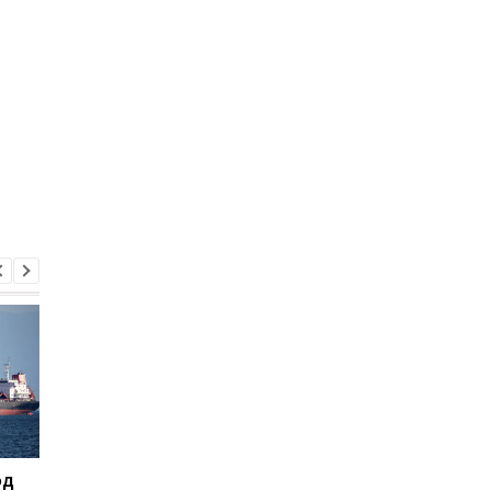
од
В Черном и Азовском
Испания передала