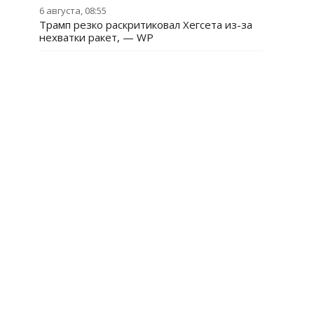
6 августа, 08:55
Трамп резко раскритиковал Хегсета из-за
нехватки ракет, — WP