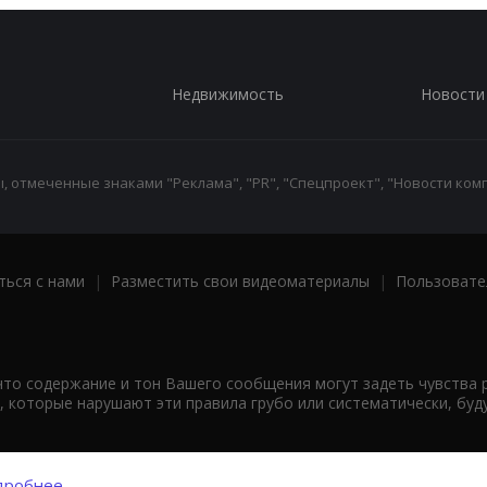
Недвижимость
Новости
 отмеченные знаками "Реклама", "PR", "Спецпроект", "Новости комп
ться с нами
|
Разместить свои видеоматериалы
|
Пользовате
что содержание и тон Вашего сообщения могут задеть чувства 
 которые нарушают эти правила грубо или систематически, буд
робнее...