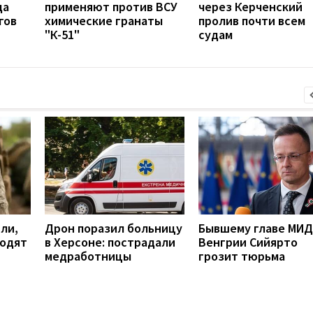
да
применяют против ВСУ
через Керченский
гов
химические гранаты
пролив почти всем
"К-51"
судам
ли,
Дрон поразил больницу
Бывшему главе МИД
водят
в Херсоне: пострадали
Венгрии Сийярто
медработницы
грозит тюрьма