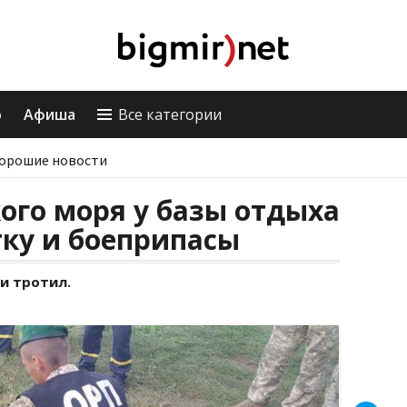
о
Афиша
Все категории
орошие новости
кого моря у базы отдыха
ку и боеприпасы
 и тротил.