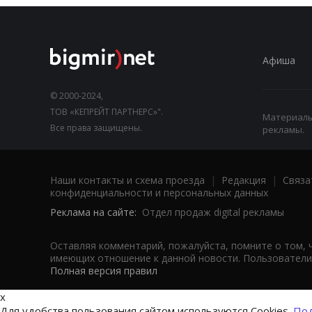
Афиша
© 2000-2024,
ТОВ «КЕПРЕЙТ ПАРТНЕРС»".
Материалы,
Все права защищены.
рекламы.
Наши контакты и схема проезда
|
Редакция
|
Связа
конфиденциальности и персональных данных
Реклама на сайте:
Отдел продаж digital рекламы
Оставляя комментарий, пожалуйста, помните о том, 
имеющих отношение к данной новости. Пользователи,
Полная версия правил
x
Для удобства пользования сайтом используются Cookies.
Под