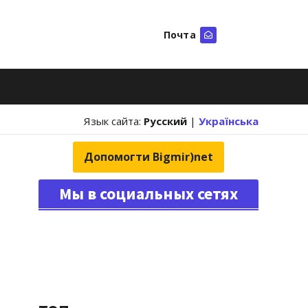
Почта
Искать
Язык сайта:
Русский
|
Українська
Допомогти Bigmir)net
Мы в социальных сетях