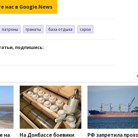
е нас в Google.News
патроны
гранаты
база отдыха
схрон
татьи, подпишись:
е на
На Донбассе боевики
РФ запретила прох