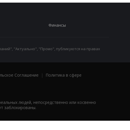
Финансы
аний", "Актуально", "Промо", публикуются на правах
льское Соглашение
|
Политика в сфере
реальных людей, непосредственно или косвенно
ут заблокированы.