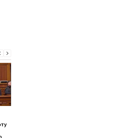
Военную службу в
Цены на сигареты
Украине реформируют:
вырастут: Верховна
оту
что изменится
Рада приняла закон 
повышении акцизов
о