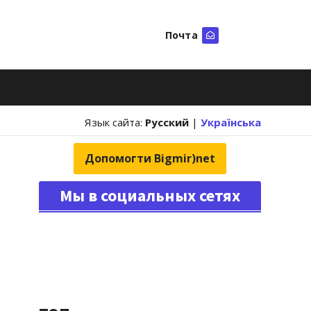
Почта
Искать
Язык сайта:
Русский
|
Українська
Допомогти Bigmir)net
Мы в социальных сетях