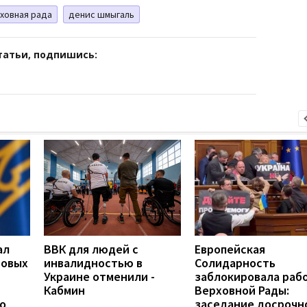
ховная рада
денис шмыгаль
татьи, подпишись:
ал
ВВК для людей с
Европейская
новых
инвалидностью в
Солидарность
Украине отменили -
заблокировала раб
Кабмин
Верховной Рады:
о
заседание досрочн