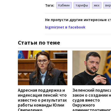
Теги:
Кабмин
тарифы
жкх
вер
Не пропусти другие интересные с
bigmir)net в facebook
Статьи по теме
Адресная поддержка и
Зеленский подпис
индексация пенсий: что
закон о создании 
известно о результатах
судов вместо
работы команды Юлии
Окружного
Свириденко
административног