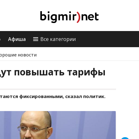
о
Афиша
Все категории
орошие новости
удут повышать тарифы
стаются фиксированными, сказал политик.