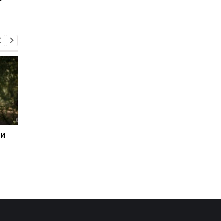
 и
Стало известно, в какой
15 скоплений войск 
области больше всего
подверглись ударам 
жалуются на ТЦК
Генштаб