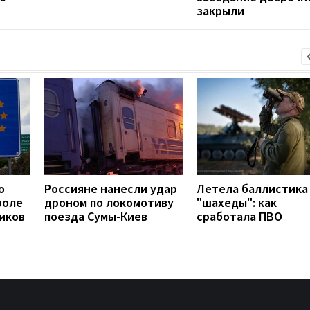
закрыли
о
Россияне нанесли удар
Летела баллистика
роле
дроном по локомотиву
"шахеды": как
иков
поезда Сумы-Киев
сработала ПВО