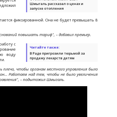
Шмыгаль рассказал о ценах и
редложил
запуске отопления
стается фиксированной. Она не будет превышать 8
 оснований повышать тариф", – добавил премьер.
работу с
Читайте также:
ирование
В Раде пригрозили тюрьмой за
ую воду
продажу лекарств детям
ти.
 плечо, чтобы органам местного управления было
он… Работаем над тем, чтобы не было увеличения
равления", – подытожил Шмыгаль.