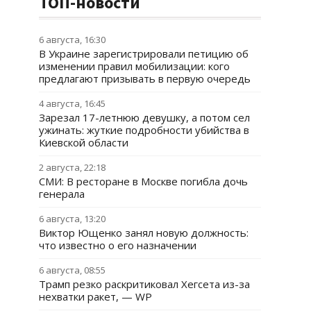
ТОП-новости
6 августа, 16:30
В Украине зарегистрировали петицию об
изменении правил мобилизации: кого
предлагают призывать в первую очередь
4 августа, 16:45
Зарезал 17-летнюю девушку, а потом сел
ужинать: жуткие подробности убийства в
Киевской области
2 августа, 22:18
СМИ: В ресторане в Москве погибла дочь
генерала
6 августа, 13:20
Виктор Ющенко занял новую должность:
что известно о его назначении
6 августа, 08:55
Трамп резко раскритиковал Хегсета из-за
нехватки ракет, — WP