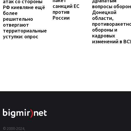
пакет
Драпатым
атак со стороны
санкций ЕС
вопросы оборо
РФ киевляне ещё
против
Донецкой
более
России
области,
решительно
противоракетн
отвергают
обороны и
территориальные
кадровых
уступки: опрос
изменений в ВС
© 2000-2024,