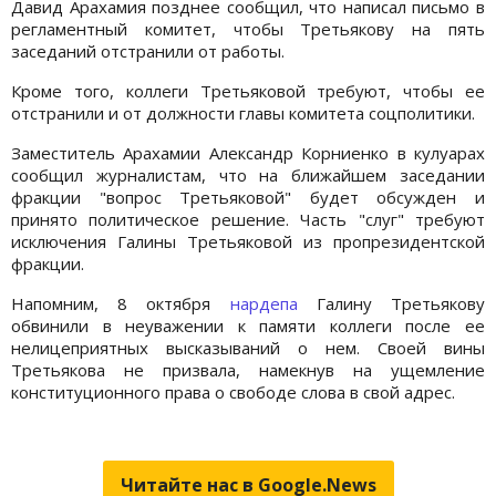
Давид Арахамия позднее сообщил, что написал письмо в
регламентный комитет, чтобы Третьякову на пять
заседаний отстранили от работы.
Кроме того, коллеги Третьяковой требуют, чтобы ее
отстранили и от должности главы комитета соцполитики.
Заместитель Арахамии Александр Корниенко в кулуарах
сообщил журналистам, что на ближайшем заседании
фракции "вопрос Третьяковой" будет обсужден и
принято политическое решение. Часть "слуг" требуют
исключения Галины Третьяковой из пропрезидентской
фракции.
Напомним, 8 октября
нардепа
Галину Третьякову
обвинили в неуважении к памяти коллеги после ее
нелицеприятных высказываний о нем. Своей вины
Третьякова не призвала, намекнув на ущемление
конституционного права о свободе слова в свой адрес.
Читайте нас в Google.News