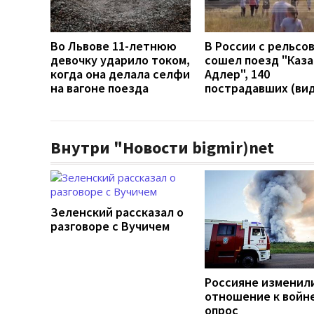
Во Львове 11-летнюю
В России с рельсо
девочку ударило током,
сошел поезд "Каза
когда она делала селфи
Адлер", 140
на вагоне поезда
пострадавших (ви
Внутри "Новости bigmir)net
Зеленский рассказал о
разговоре с Вучичем
Россияне изменил
отношение к войне
опрос