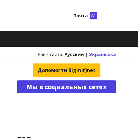
Почта
Искать
Язык сайта:
Русский
|
Українська
Допомогти Bigmir)net
Мы в социальных сетях