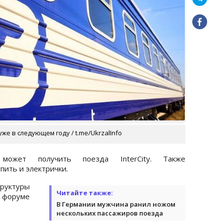
е в следующем году / t.me/UkrzalInfo
может получить поезда InterCity. Также
ить и электрички.
руктуры
Читайте также:
 форуме
В Германии мужчина ранил ножом
нескольких пассажиров поезда