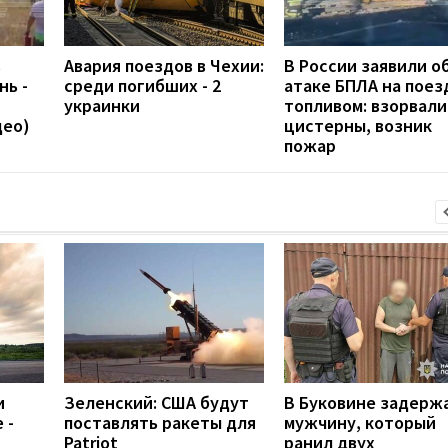
в
Авария поездов в Чехии:
В России заявили о
нь -
среди погибших - 2
атаке БПЛА на поез
украинки
топливом: взорвали
део)
цистерны, возник
пожар
и
Зеленский: США будут
В Буковине задерж
 -
поставлять ракеты для
мужчину, который
Patriot
ранил двух