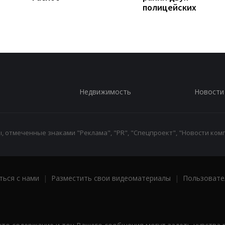
полицейских
Недвижимость
Новости
 отмеченные знаками "Реклама", "PR", "Спецпроект", "Новости комп
ться с нами
|
Разместить свои видеоматериалы
|
Пользовате