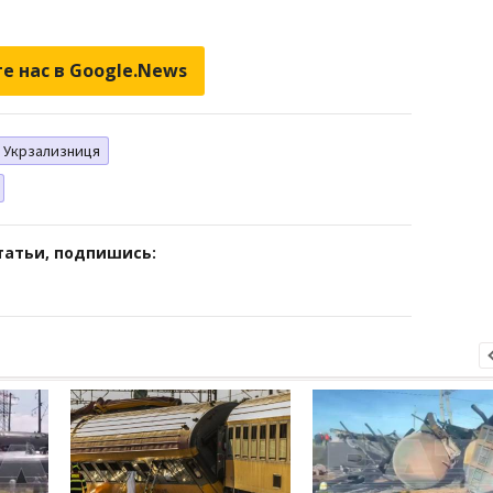
е нас в Google.News
Укрзализниця
татьи, подпишись: