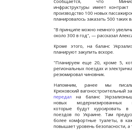
Сообщается, что Минист
инфраструктуры имеет контракт
производство 100 новых пассажирс
планировалось заказать 500 таких в
"В принципе можно немного увеличи
около 300 в год", — рассказал Алек
Кроме этого, на баланс Укрзал
планируют закупить вскоре.
"Планируем еще 20, кроме 5, кот
региональных поездах и электричка
резюмировал чиновник.
Напомним, ранее мы писал
Крюковский вагоностроительный з
передал
на баланс Укрзализны
новых модернизированных ва
которые будут курсировать в 
поездов по Украине. Там предус
более комфортные туалеты, в каж
повышает уровень безопасности, а 