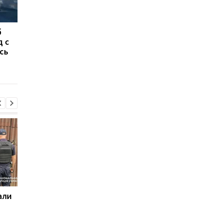
б
В Польше с рельсов
Укрзализныця
д с
сошел грузовой поезд:
запустила поезда-
сь
в "Укрзализныце"
кухню: как он выгля
предупредили о
задержке рейсов
али
Поражены 12 кораблей
Суд назначил
теневого флота России
пожизненное 11
военным РФ за