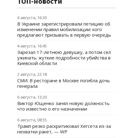
ТОП-новости
6 августа, 16:30
В Украине зарегистрировали петицию об
изменении правил мобилизации: кого
предлагают призывать в первую очередь
4 августа, 16:45
Зарезал 17-летнюю девушку, а потом сел
ужинать: жуткие подробности убийства в
Киевской области
2 августа, 22:18
СМИ: В ресторане в Москве погибла дочь
генерала
6 августа, 13:20
Виктор Ющенко занял новую должность:
что известно о его назначении
6 августа, 08:55
Трамп резко раскритиковал Хегсета из-за
нехватки ракет, — WP