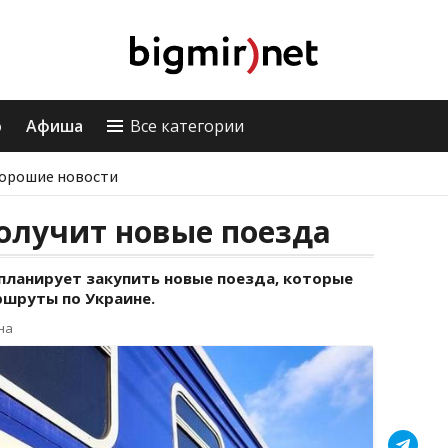
о
Афиша
Все категории
орошие новости
олучит новые поезда
ланирует закупить новые поезда, которые
ршруты по Украине.
на