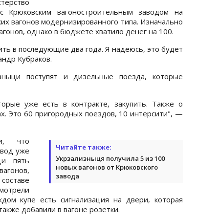
ерство
 с Крюковским вагоностроительным заводом на
ких вагонов модернизированного типа. Изначально
агонов, однако в бюджете хватило денег на 100.
ть в последующие два года. Я надеюсь, это будет
сандр Кубраков.
изныци поступят и дизельные поезда, которые
орые уже есть в контракте, закупить. Также о
х. Это 60 пригородных поездов, 10 интерсити", —
и, что
Читайте также:
авод уже
Укрзализныця получила 5 из 100
ци пять
новых вагонов от Крюковского
гонов,
завода
составе
мотрели
дом купе есть сигнализация на двери, которая
также добавили в вагоне розетки.