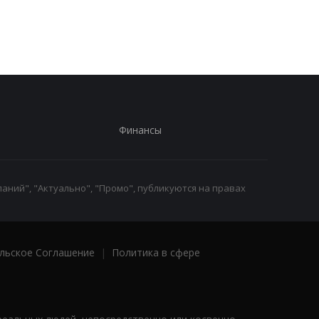
расстрел людей н
Киевщине
Финансы
аний", "Актуально", "Промо", публикуются на правах
льское Соглашение
|
Политика в сфере