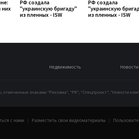
не:
РФ создала
РФ создала
 них
"украинскую бригаду"
"украинскую брига
из пленных - ISW
из пленных - ISW
Недвижимость
Новости
 отмеченные знаками "Реклама", "PR", "Спецпроект", "Новости комп
ться с нами
|
Разместить свои видеоматериалы
|
Пользовате