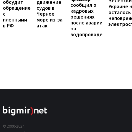
Зеленски
обсудит
движение
сообщил о
Украине 
обращение
судов в
кадровых
осталось
с
Черное
решениях
неповре
пленными
море из-за
после аварии
электрос
в РФ
атак
на
водопроводе
© 2000-2024,