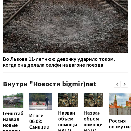
Во Львове 11-летнюю девочку ударило током,
когда она делала селфи на вагоне поезда
Внутри "Новости bigmir)net
Назван
Назван
Генштаб
Итоги
объем
объем
назвал
Россия
06.08:
помощи
помощи
новые
возмути
Санкции
НАТО
НАТО
потери