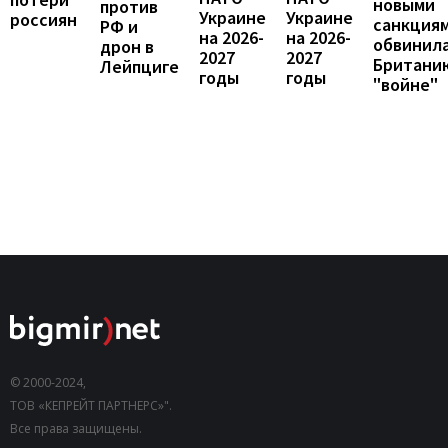
новыми
против
Украине
Украине
россиян
санкциям
РФ и
на 2026-
на 2026-
обвинил
дрон в
2027
2027
Британи
Лейпциге
годы
годы
"войне"
© 2000-2024,
ТОВ «КЕПРЕЙТ ПАРТНЕРС»".
Все права защищены.