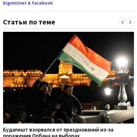
bigmir)net в facebook
Статьи по теме
Будапешт взорвался от празднований из-за
поражения Орбана на выборах