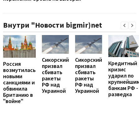
Внутри "Новости bigmir)net
Сикорский
Сикорский
Кредитный
Россия
призвал
призвал
кризис
возмутилась
сбивать
сбивать
ударил по
новыми
ракеты
ракеты
крупнейши
санкциями и
РФ над
РФ над
банкам РФ -
обвинила
Украиной
Украиной
разведка
Британию в
"войне"