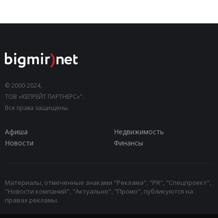
© 2000-2024,
ТОВ «КЕПРЕЙТ ПАРТНЕРС»".
Все права защищены.
Афиша
Недвижимость
Новости
Финансы
Материалы, отмеченные знаками "Реклама", "PR", "Спецпроект",
"Новости компаний", "Актуально", "Промо", публикуются на
правах рекламы.