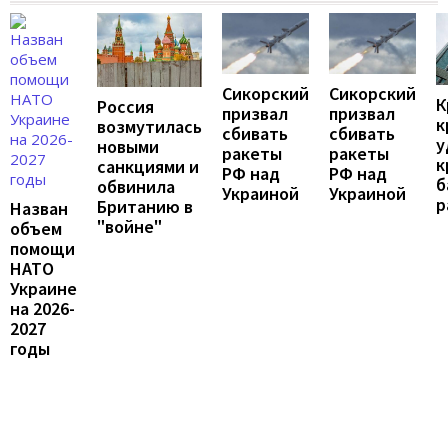
Сикорский
Сикорский
К
Россия
призвал
призвал
к
возмутилась
сбивать
сбивать
у
новыми
ракеты
ракеты
к
санкциями и
РФ над
РФ над
б
обвинила
Украиной
Украиной
р
Британию в
Назван
"войне"
объем
помощи
НАТО
Украине
на 2026-
2027
годы