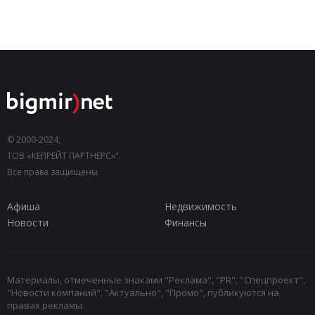
© 2000-2024,
ТОВ «КЕПРЕЙТ ПАРТНЕРС»".
Все права защищены.
Афиша
Недвижимость
Новости
Финансы
Материалы, отмеченные знаками "Реклама", "PR", "Спецпроект",
"Новости компаний", "Актуально", "Промо", публикуются на
правах рекламы.