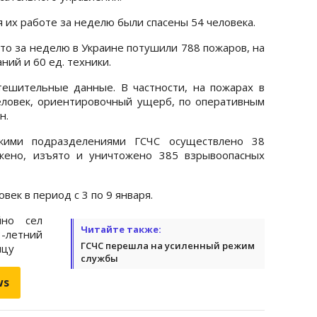
я их работе за неделю были спасены 54 человека.
что за неделю в Украине потушили 788 пожаров, на
аний и 60 ед. техники.
тешительные данные. В частности, на пожарах в
еловек, ориентировочный ущерб, по оперативным
н.
кими подразделениями ГСЧС осуществлено 38
жено, изъято и уничтожено 385 взрывоопасных
век в период с 3 по 9 января.
йно сел
Читайте также:
3-летний
ГСЧС перешла на усиленный режим
ицу
службы
ws