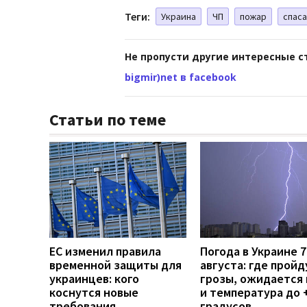
Теги:
Украина
ЧП
пожар
спас
Не пропусти другие интересные с
bigmir)net в facebook
Статьи по теме
ЕС изменил правила
Погода в Украине 7
временной защиты для
августа: где пройд
украинцев: кого
грозы, ожидается 
коснутся новые
и температура до 
требования
градусов