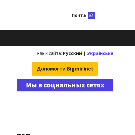
Почта
Искать
Язык сайта:
Русский
|
Українська
Допомогти Bigmir)net
Мы в социальных сетях