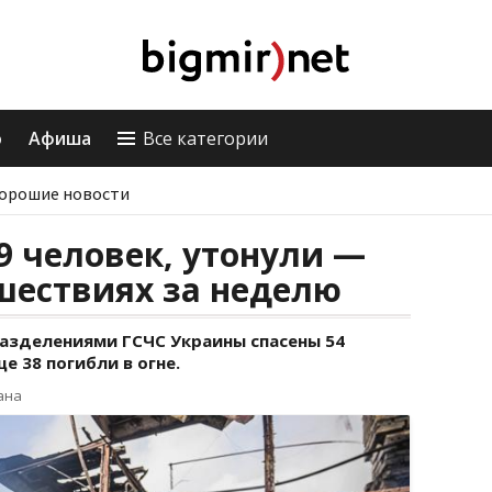
о
Афиша
Все категории
орошие новости
39 человек, утонули —
сшествиях за неделю
азделениями ГСЧС Украины спасены 54
е 38 погибли в огне.
ана