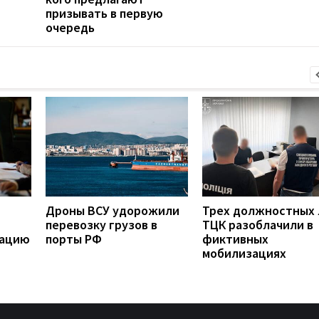
призывать в первую
очередь
Дроны ВСУ удорожили
Трех должностных
перевозку грузов в
ТЦК разоблачили в
рацию
порты РФ
фиктивных
мобилизациях