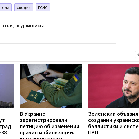
атели
сводка
ГСЧС
татьи, подпишись:
В Украине
Зеленский объявил
ут
зарегистрировали
создании украинск
град
петицию об изменении
баллистики и сист
+38
правил мобилизации:
ПРО
кого предлагают