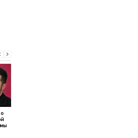
 о
Херсон полностью
Медовый, Яблочный 
ой
остался без света
Ореховый Спас 2026 
емы
после нападения
Украине: календарь
России
праздников и тради