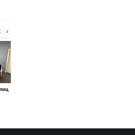
 лиц
В России предложили
Пик кризиса в
построить железную
отношениях с Поль
дорогу к Индийскому
уже пройден - посол
океану
Украины