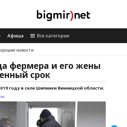
о
Афиша
Все категории
орошие новости
ца фермера и его жены
енный срок
019 году в селе Шипинки Винницкой области.
лак