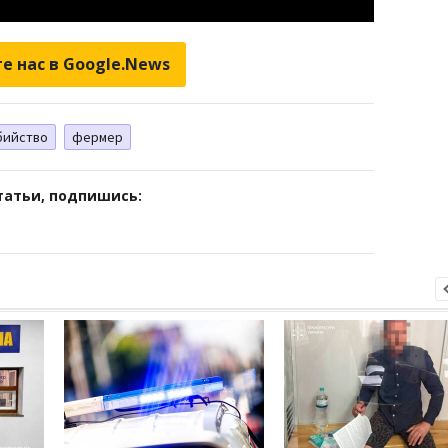
е нас в Google.News
бийство
фермер
татьи, подпишись: