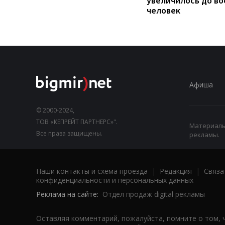
увеличилось до во
человек
Афиша
© 2000-2024,
ТОВ «КЕПРЕЙТ ПАРТНЕРС»".
Материалы,
Все права защищены.
рекламы.
Наши контакты и схема проезда
|
Редакция
|
Связа
конфиденциальности и персональных данных
Реклама на сайте:
Отдел продаж digital рекламы
Оставляя комментарий, пожалуйста, помните о том, 