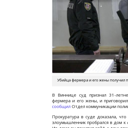
Убийца фермера и его жены получил п
В Виннице суд признал 31-летн
фермера и его жены, и приговори
сообщил
Отдел коммуникации полиц
Прокуратура в суде доказала, что
злоумышленник пробрался в дом к ф
Из дома он похитил сейф с деньга