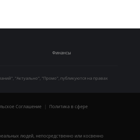
Харькове, есть
погибшие
Финансы
аний", "Актуально", "Промо", публикуются на правах
льское Соглашение
|
Политика в сфере
реальных людей, непосредственно или косвенно