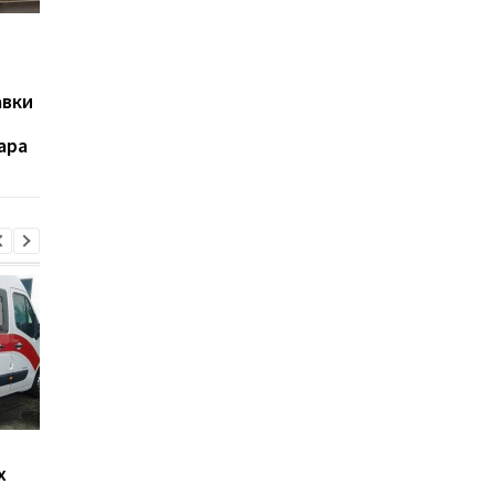
В Черниговской
Бывшего командира
области задержали
155-й бригады Лучан
женщину, которая
задержали по делу 
авки
пыталась передать
похищении и убийст
военным взрывчатку,
двух братьев в
ара
замаскированную под
Киевской области
бургер
Стало известно, как
Россияне обстрелял
х
сработала ПВО
многоэтажки в