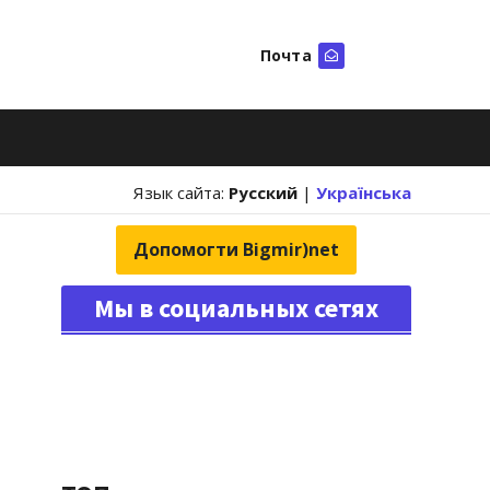
Почта
Искать
Язык сайта:
Русский
|
Українська
Допомогти Bigmir)net
Мы в социальных сетях