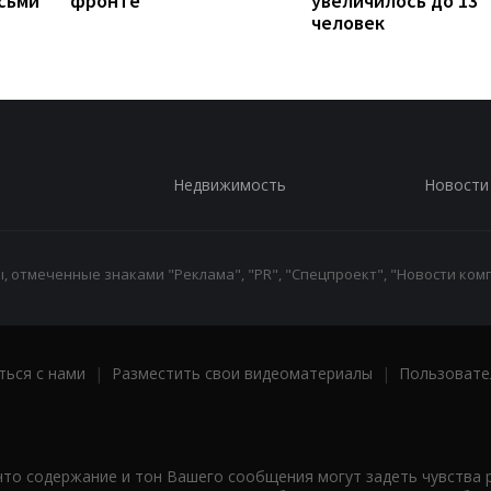
сьми
фронте
увеличилось до 13
человек
Недвижимость
Новости
 отмеченные знаками "Реклама", "PR", "Спецпроект", "Новости комп
ться с нами
|
Разместить свои видеоматериалы
|
Пользовате
что содержание и тон Вашего сообщения могут задеть чувства 