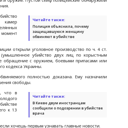
ния.
бийство
Читайте также:
с камер
Полиция объяснила, почему
елянных
защищавшуюся женщину
момент
обвиняют в убийстве
иции открыли уголовное производство по ч. 4 ст.
15 (умышленное убийство двух лиц по корыстным
ное обращение с оружием, боевыми припасами или
го кодекса Украины.
бвиняемого полностью доказана. Ему назначили
шения свободы.
, что в
Читайте также:
олодого
В Киеве двум иностранцам
убийстве
сообщили о подозрении в убийстве
его к 13
врача
 если хочешь первым узнавать главные новости.