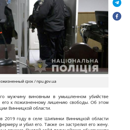
ожизненный срок / npu.gov.ua
его мужчину виновным в умышленном убийстве
л его к пожизненному лишению свободы. Об этом
ии Винницкой области.
 в 2019 году в селе Шипинки Винницкой области
ермеру и убил его. Также он застрелил его жену.
ми и оружие. Пустой сейф полицейские обнаружили