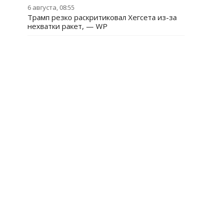
6 августа, 08:55
Трамп резко раскритиковал Хегсета из-за
нехватки ракет, — WP