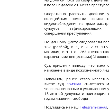
в поле недалеко от места преступле
Оперативно раскрыть двойное у
полицейским помогли записи 
видеонаблюдения на доме расстр
супругов, зафиксировавших 
совершения преступления.
По данному факту следователи пол
187 (разбой), п. 1, 6 ч. 2 ст. 1
мотивам) и ч. 1 ст. 263 (незакон
взрывчатыми веществами) Уголовно
Суд пришел к выводу, что вина о
наказание в виде пожизненного ли
Напомним, ранее стало известно
Киеве суд
признал
20-летнего м
человека виновным в умышленном 
18-летней девушки и приговорил 
годам лишения свободы.
Подпишись на наш
Telegram-канал
,