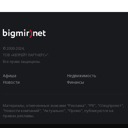
© 2000-2024,
ТОВ «КЕПРЕЙТ ПАРТНЕРС»".
Все права защищены.
Афиша
Недвижимость
Новости
Финансы
Материалы, отмеченные знаками "Реклама", "PR", "Спецпроект",
"Новости компаний", "Актуально", "Промо", публикуются на
правах рекламы.