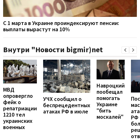
С 1 марта в Украине проиндексируют пенсии:
выплаты вырастут на 10%
Внутри "Новости bigmir)net
Навроцкий
МВД
пообещал
опровергло
помогать
По
УЧХ сообщил о
фейк о
Украине
ма
беспрецедентных
репатриации
"бить
ата
атаках РФ в июле
1210 тел
москалей"
РФ 
украинских
бо
военных
ре
от