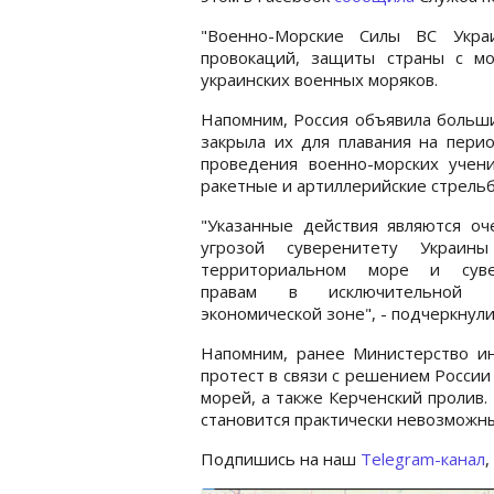
"Военно-Морские Силы ВС Укр
провокаций, защиты страны с мо
украинских военных моряков.
Напомним, Россия объявила больши
закрыла их для плавания на пери
проведения военно-морских учен
ракетные и артиллерийские стрельб
"Указанные действия являются оч
угрозой суверенитету Украи
территориальном море и сув
правам в исключительной м
экономической зоне", - подчеркнули
Напомним, ранее Министерство и
протест в связи с решением России
морей, а также Керченский пролив.
становится практически невозможны
Подпишись на наш
Telegram-канал
,