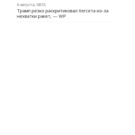
6 августа, 08:55
Трамп резко раскритиковал Хегсета из-за
нехватки ракет, — WP