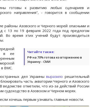
аины готовы к развитию любых сценариев и
рского направления", - говорится в сообщении
е районы Азовского и Черного морей опасными и
од с 13 по 19 февраля 2022 года под предлогом
ий. Во время этих учений будут производиться
ы.
ередной
Читайте также:
ны в ее
РФ на 70% готова ко вторжению в
еренным
Украину - СМИ
орской
 в ВМС.
ностранных дел Украины
выразило
решительный
 блокировать часть акватории Черного и Азовского
 В ведомстве отметили, что из-за действий России
м судоходство в Азовском и Черном морях.
 если хочешь первым узнавать главные новости.