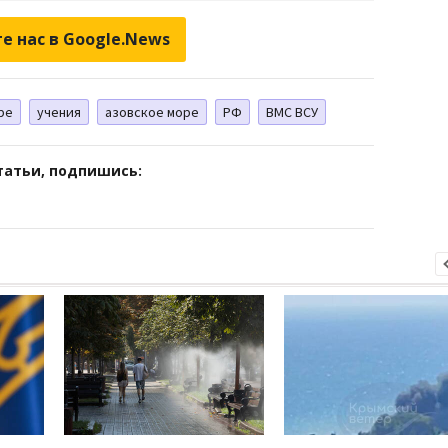
е нас в Google.News
ре
учения
азовское море
РФ
ВМС ВСУ
татьи, подпишись: