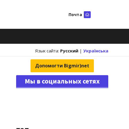
Почта
Искать
Язык сайта:
Русский
|
Українська
Допомогти Bigmir)net
Мы в социальных сетях