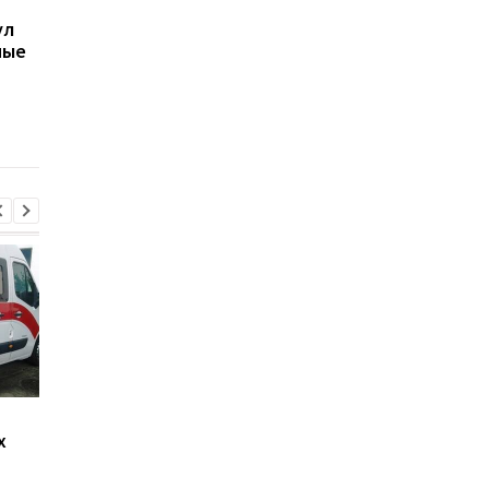
В Киеве увеличилось
В ТЦК в Житомирско
ул
число погибших в
области скончался 4
ные
результате обстрела 5
летний
августа
военнообязанный:
начато расследован
Стало известно, как
Россияне обстрелял
х
сработала ПВО
многоэтажки в
Харькове, есть
погибшие