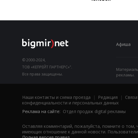
Афиша
© 2000-2024,
ТОВ «КЕПРЕЙТ ПАРТНЕРС»".
Материалы,
Все права защищены.
рекламы.
Наши контакты и схема проезда
|
Редакция
|
Связа
конфиденциальности и персональных данных
Реклама на сайте:
Отдел продаж digital рекламы
Оставляя комментарий, пожалуйста, помните о том, 
имеющих отношение к данной новости. Пользователи,
Полная версия правил