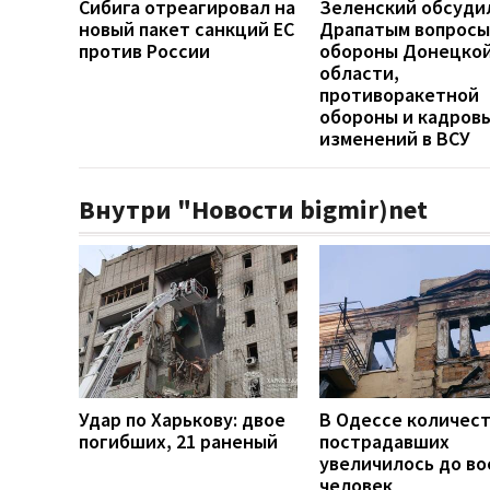
Сибига отреагировал на
Зеленский обсуди
новый пакет санкций ЕС
Драпатым вопросы
против России
обороны Донецко
области,
противоракетной
обороны и кадров
изменений в ВСУ
Внутри "Новости bigmir)net
Удар по Харькову: двое
В Одессе количес
погибших, 21 раненый
пострадавших
увеличилось до во
человек