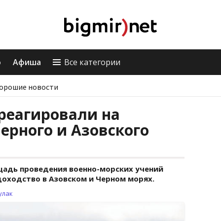
о
Афиша
Все категории
орошие новости
реагировали на
ерного и Азовского
щадь проведения военно-морских учений
оходство в Азовском и Черном морях.
улак