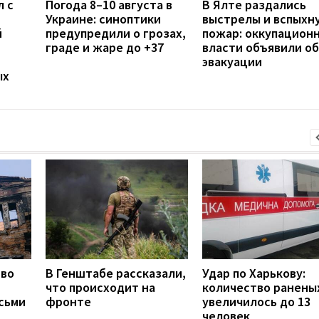
л с
Погода 8–10 августа в
В Ялте раздались
Украине: синоптики
выстрелы и вспыхн
й
предупредили о грозах,
пожар: оккупацион
граде и жаре до +37
власти объявили об
эвакуации
ых
тво
В Генштабе рассказали,
Удар по Харькову:
что происходит на
количество ранены
сьми
фронте
увеличилось до 13
человек