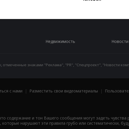
Недвижимость
Новости
 отмеченные знаками "Реклама", "PR", "Спецпроект", "Новости комп
ться с нами
|
Разместить свои видеоматериалы
|
Пользовате
что содержание и тон Вашего сообщения могут задеть чувства 
 которые нарушают эти правила грубо или систематически, буд