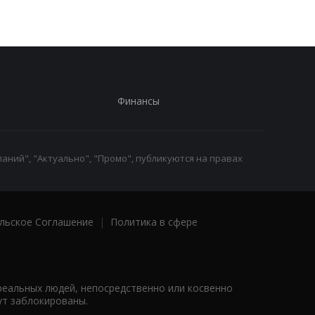
Финансы
аний", "Актуально", "Промо", публикуются на правах
льское Соглашение
|
Политика в сфере
реальных людей, непосредственно или косвенно
ут заблокированы.