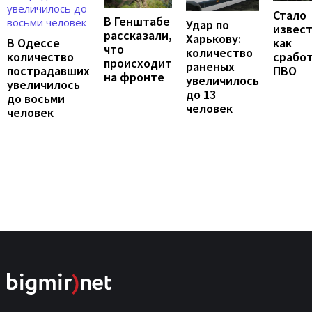
Стало
В Генштабе
Удар по
извест
рассказали,
Харькову:
В Одессе
как
что
количество
количество
срабо
происходит
раненых
пострадавших
ПВО
на фронте
увеличилось
увеличилось
до 13
до восьми
человек
человек