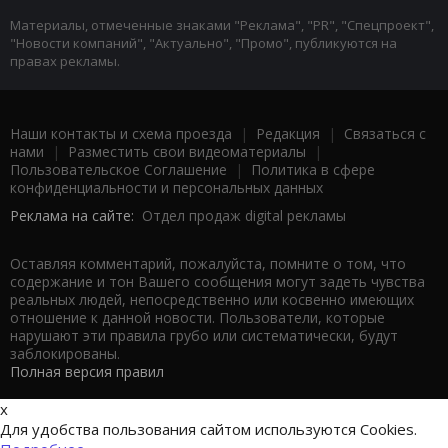
Материалы, отмеченные знаками "Реклама", "PR", "Спецпроект",
"Новости компаний", "Актуально", "Промо", публикуются на
правах рекламы.
Наши контакты и схема проезда
|
Редакция
|
Связаться с
нами
|
Разместить свои видеоматериалы
|
Пользовательское Соглашение
|
Политика в сфере
конфиденциальности и персональных данных
Реклама на сайте:
Отдел продаж digital рекламы
Оставляя комментарий, пожалуйста, помните о том, что
содержание и тон Вашего сообщения могут задеть чувства
реальных людей, непосредственно или косвенно имеющих
отношение к данной новости. Пользователи, которые
нарушают эти правила грубо или систематически, будут
заблокированы.
Полная версия правил
x
Для удобства пользования сайтом используются Cookies.