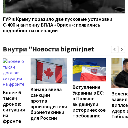
ГУР в Крыму поразило две пусковые установки
С-400 и антенну БПЛА «Орион»: появились
подробности операции
Внутри "Новости bigmir)net
Вступление
Канада ввела
Более 6
Украины в ЕС:
Зелен
санкции
тысяч
в Польше
заявил
против
дронов:
выдвинули
дипло
производителя
ситуация
историческое
ударе 
бронетехники
на
требование
Тоболь
для России
фронте