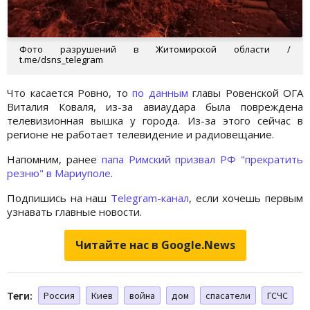
Фото разрушений в Житомирской области /
t.me/dsns_telegram
Что касается Ровно, то
по данным
главы Ровенской ОГА
Виталия Коваля, из-за авиаудара была повреждена
телевизионная вышка у города. Из-за этого сейчас в
регионе не работает телевидение и радиовещание.
Напомним, ранее
папа Римский призвал РФ "прекратить
резню" в Мариуполе
.
Подпишись на наш
Telegram-канал
, если хочешь первым
узнавать главные новости.
Читайте нас в Google.News
Теги:
Россия
Киев
война
дом
спасатели
ГСЧС