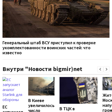
Генеральный штаб ВСУ приступил к проверке
укомплектованности воинских частей: что
известно
Внутри "Новости bigmir)net
Жит
Мос
В Киеве
напу
увеличилось
ЕС
В ТЦК в
гро
число
запускает