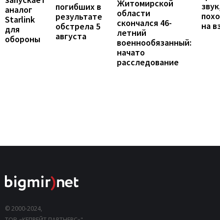
Житомирской
звук
погибших в
аналог
области
пох
результате
Starlink
скончался 46-
на в
обстрела 5
для
летний
августа
обороны
военнообязанный:
начато
расследование
© 2000-2024,
ТОВ «КЕПРЕЙТ ПАРТНЕРС»".