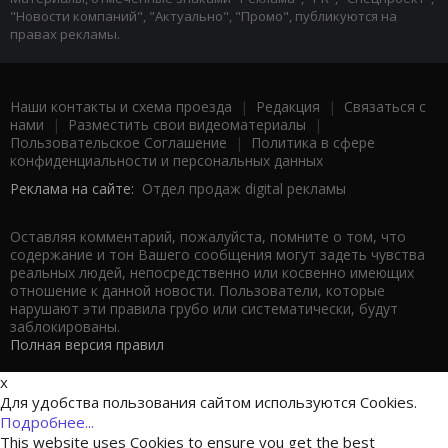
"Новости компаний", "Актуально", "Промо", публикуются на
правах рекламы.
Наши контакты и схема проезда
|
Редакция
|
Связаться с
нами
|
Разместить свои видеоматериалы
|
Пользовательское Соглашение
|
Политика в сфере
конфиденциальности и персональных данных
Реклама на сайте:
Отдел продаж digital рекламы
Оставляя комментарий, пожалуйста, помните о том, что
содержание и тон Вашего сообщения могут задеть чувства
реальных людей, непосредственно или косвенно имеющих
отношение к данной новости. Пользователи, которые
нарушают эти правила грубо или систематически, будут
заблокированы.
Полная версия правил
x
Для удобства пользования сайтом используются Cookies.
Подробнее...
This website uses Cookies to ensure you get the best