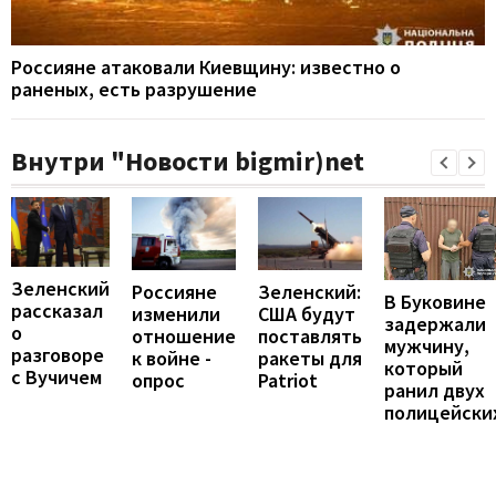
Россияне атаковали Киевщину: известно о
раненых, есть разрушение
Внутри "Новости bigmir)net
Зеленский
Россияне
Зеленский:
В Буковине
рассказал
изменили
США будут
задержали
о
отношение
поставлять
мужчину,
разговоре
к войне -
ракеты для
который
с Вучичем
опрос
Patriot
ранил двух
полицейски