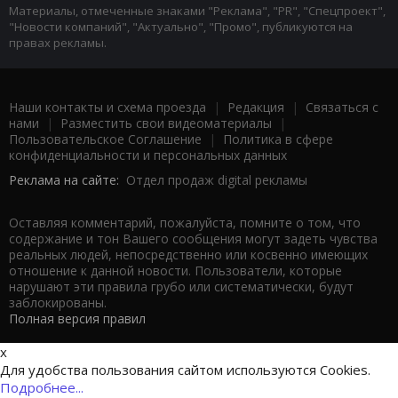
Материалы, отмеченные знаками "Реклама", "PR", "Спецпроект",
"Новости компаний", "Актуально", "Промо", публикуются на
правах рекламы.
Наши контакты и схема проезда
|
Редакция
|
Связаться с
нами
|
Разместить свои видеоматериалы
|
Пользовательское Соглашение
|
Политика в сфере
конфиденциальности и персональных данных
Реклама на сайте:
Отдел продаж digital рекламы
Оставляя комментарий, пожалуйста, помните о том, что
содержание и тон Вашего сообщения могут задеть чувства
реальных людей, непосредственно или косвенно имеющих
отношение к данной новости. Пользователи, которые
нарушают эти правила грубо или систематически, будут
заблокированы.
Полная версия правил
x
Для удобства пользования сайтом используются Cookies.
Подробнее...