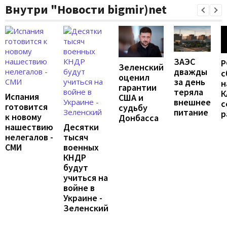
Внутри "Новости bigmir)net
ЗАЭС
Р
Зеленский
дважды
с
оценил
за день
н
гарантии
теряла
К
Испания
США и
внешнее
с
готовится
судьбу
питание
р
к новому
Донбасса
нашествию
Десятки
нелегалов -
тысяч
СМИ
военных
КНДР
будут
учиться на
войне в
Украине -
Зеленский