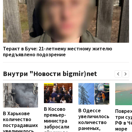
Теракт в Буче: 21-летнему местному жителю
предъявлено подозрение
Внутри "Новости bigmir)net
В Косово
В Одессе
Повре
В Харькове
премьер-
увеличилось
три су
количество
министра
количество
РФ в Ч
пострадавших
забросали
раненых,
море
увеличилось