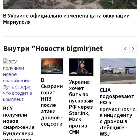
В Украине официально изменена дата оккупации
Мариуполя
Внутри "Новости bigmir)net
В
Украина
Сызрани
хочет
США
горит
бить по
подозревают
НПЗ
пусковым
РФ в
после
РФ через
ВСУ
причастности
атаки
Starlink,
получили
к инциденту
дронов -
Маск
новое
с дроном в
соцсети
против -
снаряжение
Лейпциге -
СМИ
Бундесвера:
WSJ
что входит