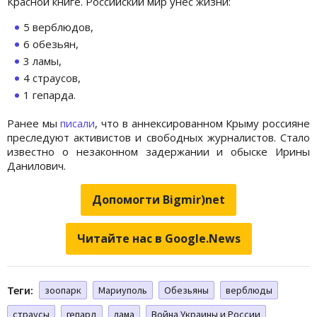
Красной книге. Российский мир унес жизни:
5 верблюдов,
6 обезьян,
3 ламы,
4 страусов,
1 гепарда.
Ранее мы
писали
, что в аннексированном Крыму россияне
преследуют активистов и свободных журналистов. Стало
известно о незаконном задержании и обыске Ирины
Данилович.
Допомогти Bigmir)net
Читайте нас в Google.News
Теги:
зоопарк
Мариуполь
Обезьяны
верблюды
страусы
гепард
лама
Война Украины и России