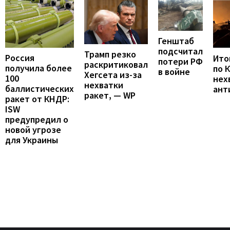
Генштаб
подсчитал
Трамп резко
Россия
Итог
потери РФ
раскритиковал
получила более
по 
в войне
Хегсета из-за
100
нех
нехватки
баллистических
ант
ракет, — WP
ракет от КНДР:
ISW
предупредил о
новой угрозе
для Украины