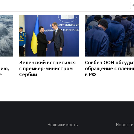
Зеленский встретился
Совбез ООН обсуди
нию,
с премьер-министром
обращение с плен
е
Сербии
в РФ
Недвижимость
Новости