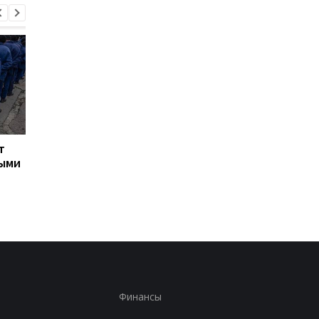
т
Турция ограничила
Марганец: премьер
ными
движение судов в
сообщил о кадровых
Черное море из-за атак
решениях после ава
на водопроводе
Финансы