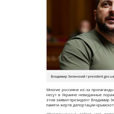
Владимир Зеленский / president.gov.u
Многие россияне из-за пропаганды
несут в Украине невиданные пораж
этом заявил президент Владимир З
памяти жертв депортации крымскот
"Оккупационные войска уже поте