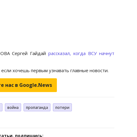
й ОВА Сергей Гайдай
рассказал, когда ВСУ начнут
, если хочешь первым узнавать главные новости.
е нас в Google.News
война
пропаганда
потери
татьи, подпишись: