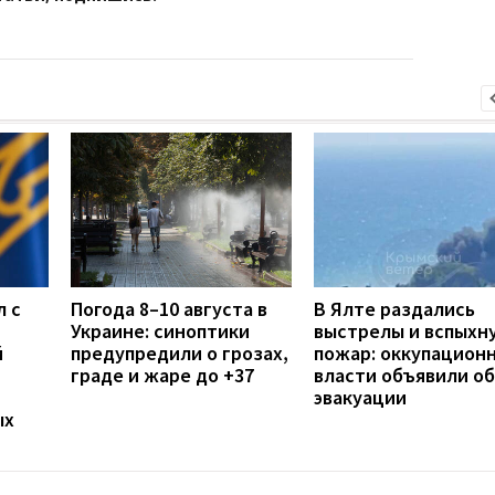
л с
Погода 8–10 августа в
В Ялте раздались
Украине: синоптики
выстрелы и вспыхн
й
предупредили о грозах,
пожар: оккупацион
граде и жаре до +37
власти объявили об
эвакуации
ых