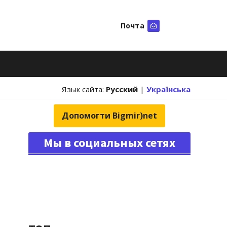
Почта
Искать
Язык сайта:
Русский
|
Українська
Допомогти Bigmir)net
Мы в социальных сетях