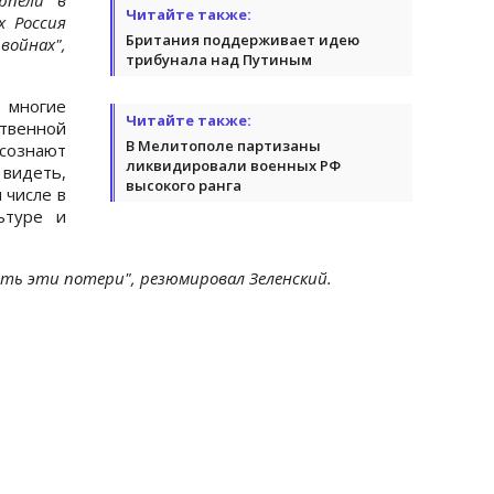
Читайте также:
х Россия
Британия поддерживает идею
войнах",
трибунала над Путиным
 многие
Читайте также:
твенной
В Мелитополе партизаны
сознают
ликвидировали военных РФ
 видеть,
высокого ранга
 числе в
ьтуре и
ть эти потери", резюмировал Зеленский.