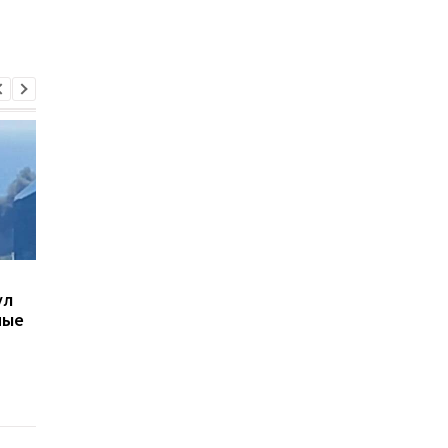
В Киеве увеличилось
В Болгарии заявили,
ул
число погибших в
взорвался украинск
ные
результате обстрела 5
дрон-приманка
августа