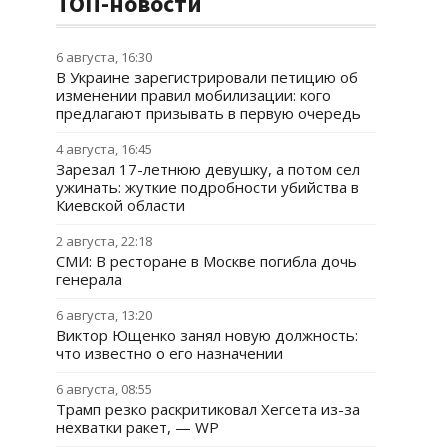
ТОП-новости
6 августа, 16:30
В Украине зарегистрировали петицию об
изменении правил мобилизации: кого
предлагают призывать в первую очередь
4 августа, 16:45
Зарезал 17-летнюю девушку, а потом сел
ужинать: жуткие подробности убийства в
Киевской области
2 августа, 22:18
СМИ: В ресторане в Москве погибла дочь
генерала
6 августа, 13:20
Виктор Ющенко занял новую должность:
что известно о его назначении
6 августа, 08:55
Трамп резко раскритиковал Хегсета из-за
нехватки ракет, — WP