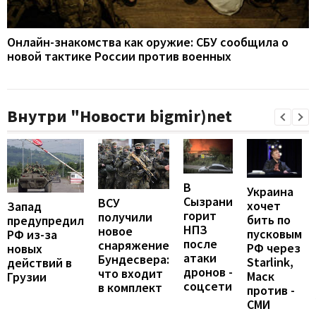
Онлайн-знакомства как оружие: СБУ сообщила о
новой тактике России против военных
Внутри "Новости bigmir)net
В
Украина
Сызрани
ВСУ
хочет
Запад
горит
получили
бить по
предупредил
НПЗ
новое
пусковым
РФ из-за
после
снаряжение
РФ через
новых
атаки
Бундесвера:
Starlink,
действий в
дронов -
что входит
Маск
Грузии
соцсети
в комплект
против -
СМИ