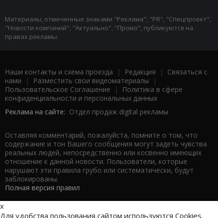
Материалы, отмеченные знаками "Реклама", "PR", "Спецпроект",
"Новости компаний", "Актуально", "Промо", публикуются на
правах рекламы.
Наши контакты и схема проезда
|
Редакция
|
Связаться с
нами
|
Разместить свои видеоматериалы
|
Пользовательское Соглашение
|
Политика в сфере
конфиденциальности и персональных данных
Реклама на сайте:
Отдел продаж digital рекламы
Оставляя комментарий, пожалуйста, помните о том, что
содержание и тон Вашего сообщения могут задеть чувства
реальных людей, непосредственно или косвенно имеющих
отношение к данной новости. Пользователи, которые
нарушают эти правила грубо или систематически, будут
заблокированы.
Полная версия правил
x
Для удобства пользования сайтом используются Cookies.