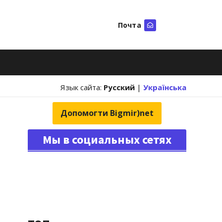
Почта
Искать
Язык сайта:
Русский
|
Українська
Допомогти Bigmir)net
Мы в социальных сетях