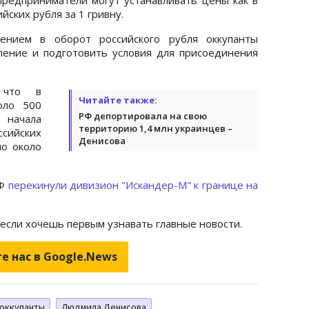
ийских рубля за 1 гривну.
дением в оборот российского рубля оккупанты
ление и подготовить условия для присоединения
 что в
Читайте также:
оло 500
РФ депортировала на свою
 начала
территорию 1,4 млн украинцев –
сийских
Денисова
ло около
РФ
перекинули дивизион "Искандер-М" к границе на
 если хочешь первым узнавать главные новости.
е нас в Google.News
оккупанты
Людмила Денисова