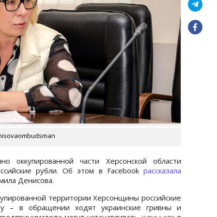
enisovaombudsman
нно оккупированной части Херсонской области
ссийские рубли. Об этом в Facebook
рассказала
мила Денисова.
купированной территории Херсонщины российские
ну – в обращении ходят украинские гривны и
предприниматели могут устанавливать цены как в