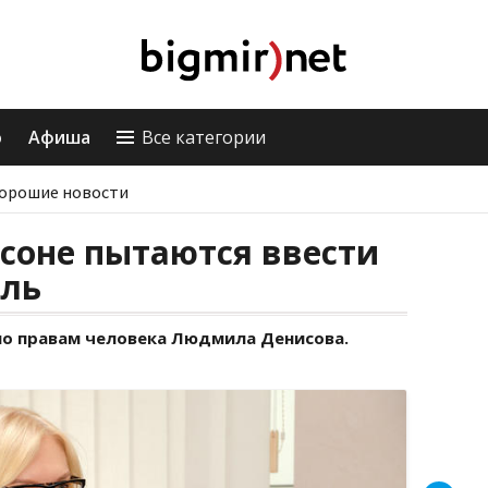
о
Афиша
Все категории
орошие новости
соне пытаются ввести
бль
по правам человека Людмила Денисова.