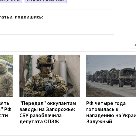
татьи, подпишись:
вять
"Передал" оккупантам
РФ четыре года
а" РФ
заводы на Запорожье:
готовилась к
сти
СБУ разоблачила
нападению на Украи
депутата ОПЗЖ
Залужный