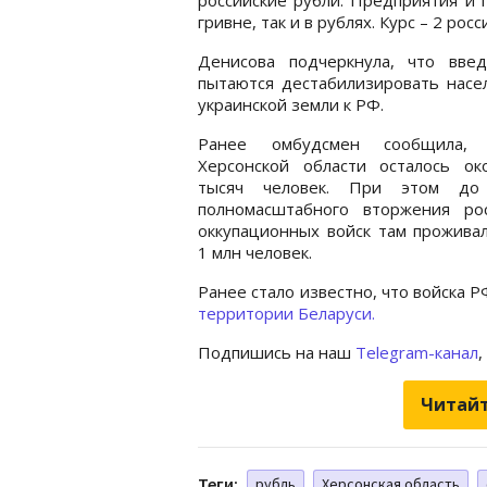
гривне, так и в рублях. Курс – 2 росс
Денисова подчеркнула, что вве
пытаются дестабилизировать насе
украинской земли к РФ.
Ранее омбудсмен сообщила,
Херсонской области осталось ок
тысяч человек. При этом до
полномасштабного вторжения рос
оккупационных войск там прожива
1 млн человек.
Ранее стало известно, что войска 
территории Беларуси.
Подпишись на наш
Telegram-канал
,
Читайт
Теги:
рубль
Херсонская область