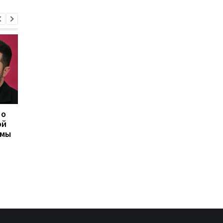
 о
Херсон полностью
Медовый, Яблочный 
ой
остался без света
Ореховый Спас 2026 
емы
после нападения
Украине: календарь
России
праздников и тради