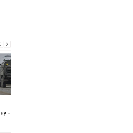
Россия наращивает
Враг изменил цели
объемы военного
после поражений по
ну –
производства
Харьковом и Херсоно
Генштаб