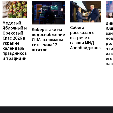
Медовый,
Ви
Сибига
Яблочный и
Ющ
Кибератаки на
рассказал о
Ореховый
зан
водоснабжение
встрече с
Спас 2026 в
но
США: взломаны
главой МИД
Украине:
до
системам 12
Азербайджана
календарь
что
штатов
праздников
изв
и традиции
его
наз