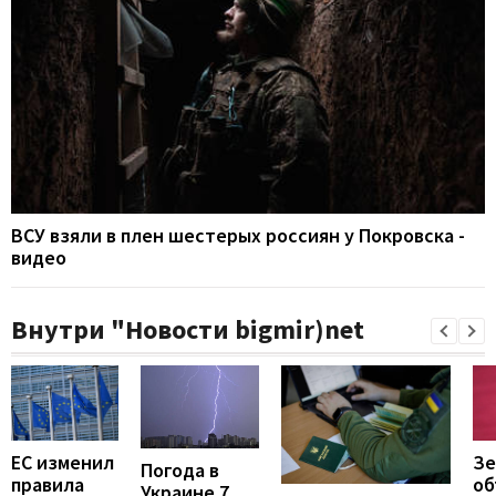
ВСУ взяли в плен шестерых россиян у Покровска -
видео
Внутри "Новости bigmir)net
ЕС изменил
Зе
Погода в
правила
об
Украине 7