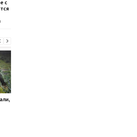
е с
в президенты после
Путину, как быстро
ются
правления Путина
решить проблему
Курска
а
али,
Удар по Харькову:
Стало известно, как
количество раненых
сработала ПВО
увеличилось до 13
человек