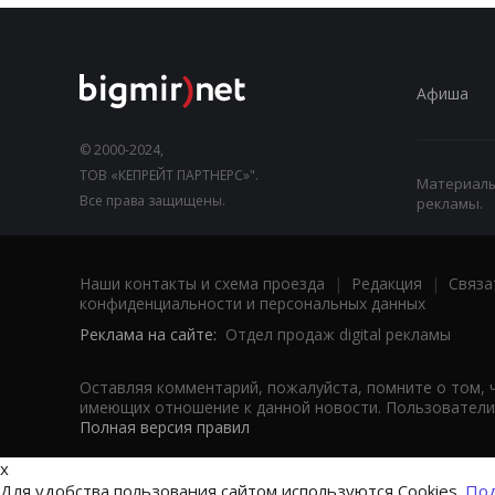
Афиша
© 2000-2024,
ТОВ «КЕПРЕЙТ ПАРТНЕРС»".
Материалы,
Все права защищены.
рекламы.
Наши контакты и схема проезда
|
Редакция
|
Связа
конфиденциальности и персональных данных
Реклама на сайте:
Отдел продаж digital рекламы
Оставляя комментарий, пожалуйста, помните о том, 
имеющих отношение к данной новости. Пользователи,
Полная версия правил
x
Для удобства пользования сайтом используются Cookies.
Под