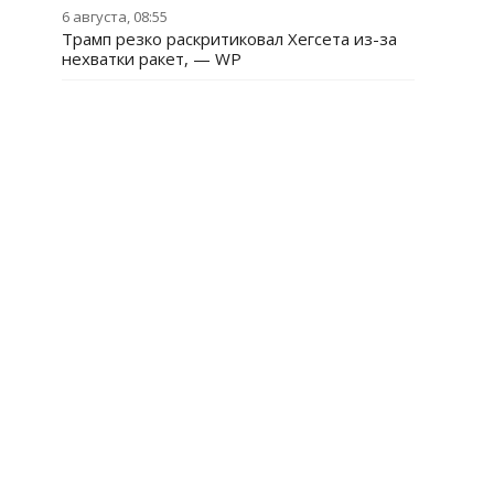
6 августа, 08:55
Трамп резко раскритиковал Хегсета из-за
нехватки ракет, — WP