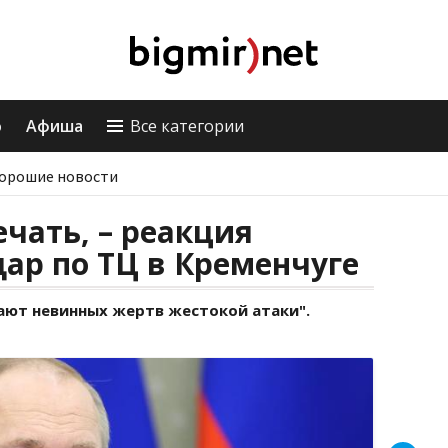
о
Афиша
Все категории
орошие новости
ечать, – реакция
дар по ТЦ в Кременчуге
ают невинных жертв жестокой атаки".