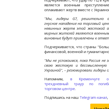
является военным преступлени
оплакивают жертв вместе с Украино
"Мы, лидеры G7, решительно о
гнусное нападение на торговый цен
невинных жертв этой жестокой ат
мирных жителей являются военным 
виновные будут привлечены к ответ
Подчеркивается, что страны "Боль
финансовой, военной и гуманитарно
"Мы не успокоимся, пока Россия не 
свою жестокую и бессмысленную 
Украиной", – резюмировали лидеры 
Напомним,
в Кременчуге об
трехдневный траур по поги
торговом центре
.
Подпишись на наш
Telegram-канал
,
Читайт