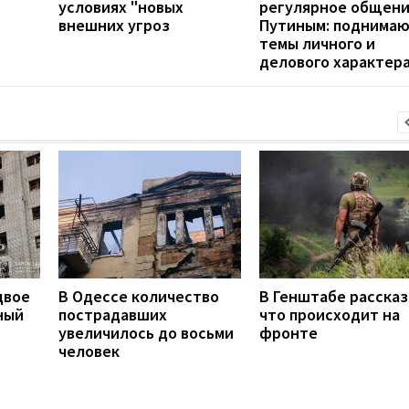
условиях "новых
регулярное общени
внешних угроз
Путиным: поднима
темы личного и
делового характер
двое
В Одессе количество
В Генштабе рассказ
ный
пострадавших
что происходит на
увеличилось до восьми
фронте
человек