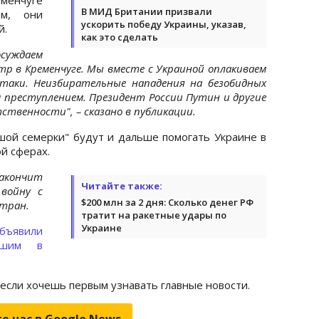
В МИД Британии призвали
ем, они
ускорить победу Украины, указав,
й.
как это сделать
суждаем
тр в Кременчуге. Мы вместе с Украиной оплакиваем
аки. Неизбирательные нападения на безобидных
преступлением. Президент России Путин и другие
ственности", – сказано в публикации.
шой семерки" будут и дальше помогать Украине в
й сферах.
закончит
Читайте также:
войну с
$200 млн за 2 дня: Сколько денег РФ
стран.
тратит на ракетные удары по
Украине
ъявили
бшим в
 если хочешь первым узнавать главные новости.
е нас в Google.News