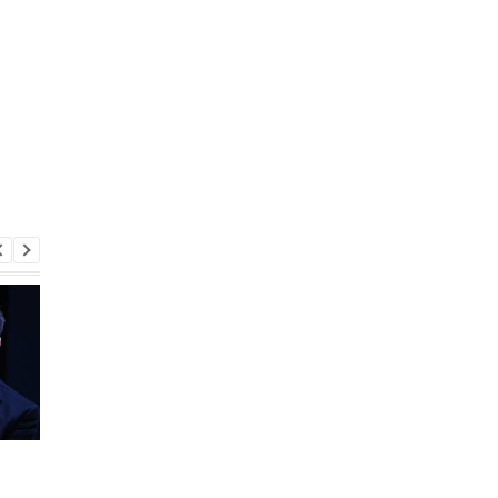
Навальная заявила, что
Выведите войска: в
будет баллотироваться
Белом доме сказали