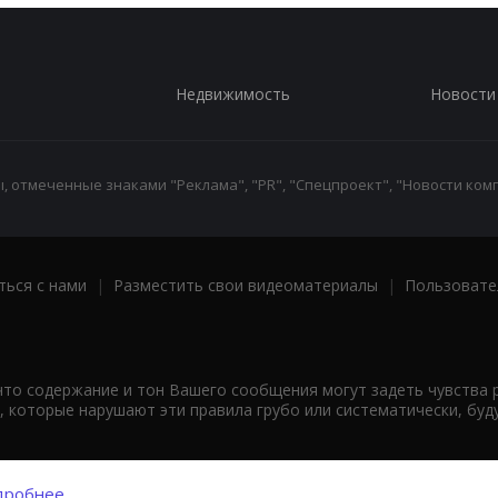
Недвижимость
Новости
 отмеченные знаками "Реклама", "PR", "Спецпроект", "Новости комп
ться с нами
|
Разместить свои видеоматериалы
|
Пользовате
что содержание и тон Вашего сообщения могут задеть чувства 
 которые нарушают эти правила грубо или систематически, буд
робнее...