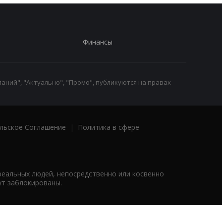
Финансы
аний", "Актуально", "Промо", публикуются на правах
льское Соглашение
|
Политика в сфере
реальных людей, непосредственно или косвенно
ут заблокированы.