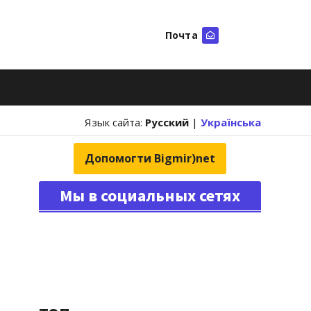
Почта
Искать
Язык сайта:
Русский
|
Українська
Допомогти Bigmir)net
Мы в социальных сетях