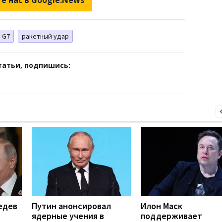
G7
ракетный удар
татьи, подпишись:
едев
Путин анонсировал
Илон Маск
ядерные учения в
поддерживает