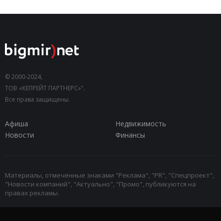
© 2000-2024,
ТОВ «КЕПРЕЙТ ПАРТНЕРС»".
Все права защищены.
Афиша
Недвижимость
Новости
Финансы
Материалы, отмеченные знаками "Реклама", "PR", "Спецпроект",
"Новости компаний", "Актуально", "Промо", публикуются на
правах рекламы.