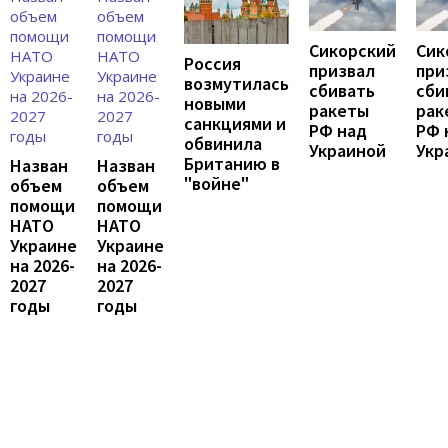
Сикорский
Сик
Россия
призвал
при
возмутилась
сбивать
сби
новыми
ракеты
рак
санкциями и
РФ над
РФ 
обвинила
Украиной
Укр
Британию в
Назван
Назван
"войне"
объем
объем
помощи
помощи
НАТО
НАТО
Украине
Украине
на 2026-
на 2026-
2027
2027
годы
годы