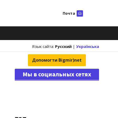
Почта
Искать
Язык сайта:
Русский
|
Українська
Допомогти Bigmir)net
Мы в социальных сетях