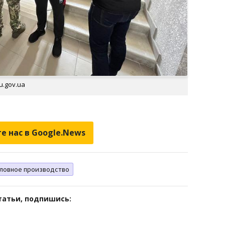
u.gov.ua
е нас в Google.News
оловное производство
татьи, подпишись: