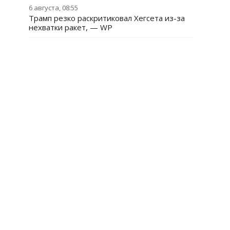
6 августа, 08:55
Трамп резко раскритиковал Хегсета из-за
нехватки ракет, — WP