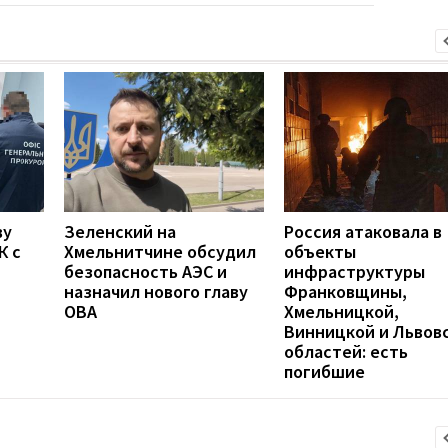
ву
Зеленский на
Россия атаковала в
К с
Хмельнитчине обсудил
объекты
безопасность АЭС и
инфраструктуры
назначил нового главу
Франковщины,
ОВА
Хмельницкой,
Винницкой и Львов
областей: есть
погибшие