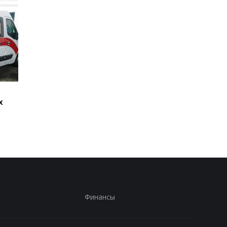
Стало известно, как
Россияне обстрелял
х
сработала ПВО
многоэтажки в
Харькове, есть
погибшие
Финансы