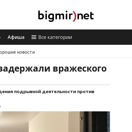
о
Афиша
Все категории
орошие новости
задержали вражеского
дения подрывной деятельности против
к