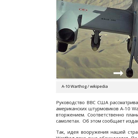
A-10 Warthog / wikipedia
Руководство ВВС США рассматрива
американских штурмовиков A-10 Wa
вторжением. Соответственно план
самолетах. Об этом сообщает изд
Так, идея вооружения нашей стра
Warthog пока еще обсуждается. П