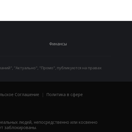
погибшие
Финансы
аний", "Актуально", "Промо", публикуются на правах
льское Соглашение
|
Политика в сфере
реальных людей, непосредственно или косвенно
ут заблокированы.