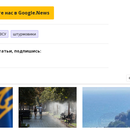
е нас в Google.News
ВСУ
штурмовики
татьи, подпишись: