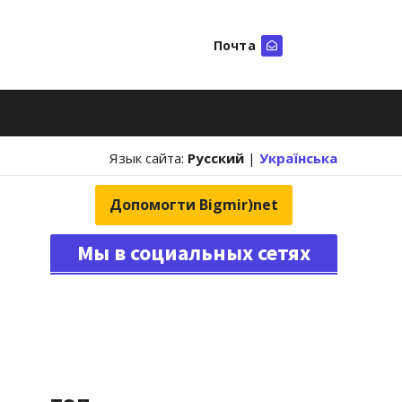
Почта
Искать
Язык сайта:
Русский
|
Українська
Допомогти Bigmir)net
Мы в социальных сетях