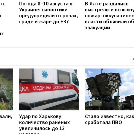
л с
Погода 8–10 августа в
В Ялте раздались
Украине: синоптики
выстрелы и вспыхн
й
предупредили о грозах,
пожар: оккупацион
граде и жаре до +37
власти объявили об
эвакуации
ых
зали,
Удар по Харькову:
Стало известно, ка
количество раненых
сработала ПВО
увеличилось до 13