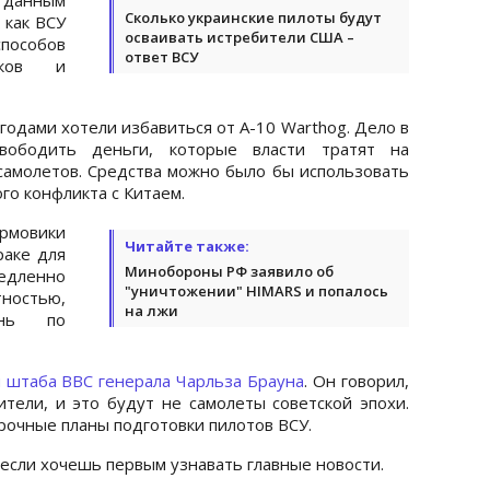
Сколько украинские пилоты будут
 как ВСУ
осваивать истребители США –
пособов
ответ ВСУ
нков и
годами хотели избавиться от A-10 Warthog. Дело в
вободить деньги, которые власти тратят на
амолетов. Средства можно было бы использовать
го конфликта с Китаем.
рмовики
Читайте также:
раке для
Минобороны РФ заявило об
едленно
"уничтожении" HIMARS и попалось
ностью,
на лжи
онь по
ы штаба ВВС генерала Чарльза Брауна
. Он говорил,
ители, и это будут не самолеты советской эпохи.
очные планы подготовки пилотов ВСУ.
 если хочешь первым узнавать главные новости.