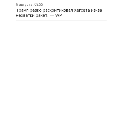
6 августа, 08:55
Трамп резко раскритиковал Хегсета из-за
нехватки ракет, — WP