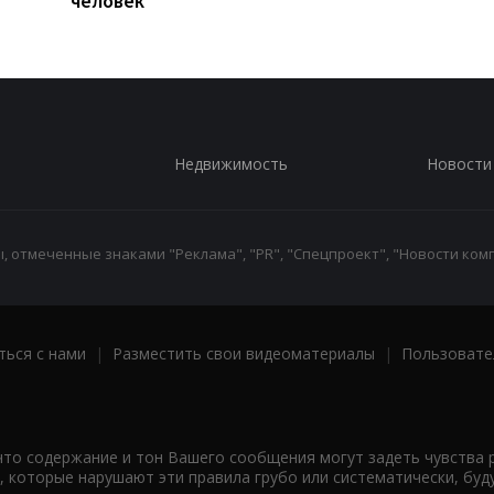
человек
Недвижимость
Новости
 отмеченные знаками "Реклама", "PR", "Спецпроект", "Новости комп
ться с нами
|
Разместить свои видеоматериалы
|
Пользовате
что содержание и тон Вашего сообщения могут задеть чувства 
 которые нарушают эти правила грубо или систематически, буд