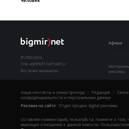
человек
Афиша
© 2000-2024,
ТОВ «КЕПРЕЙТ ПАРТНЕРС»".
Материалы,
Все права защищены.
рекламы.
Наши контакты и схема проезда
|
Редакция
|
Связа
конфиденциальности и персональных данных
Реклама на сайте:
Отдел продаж digital рекламы
Оставляя комментарий, пожалуйста, помните о том, 
имеющих отношение к данной новости. Пользователи,