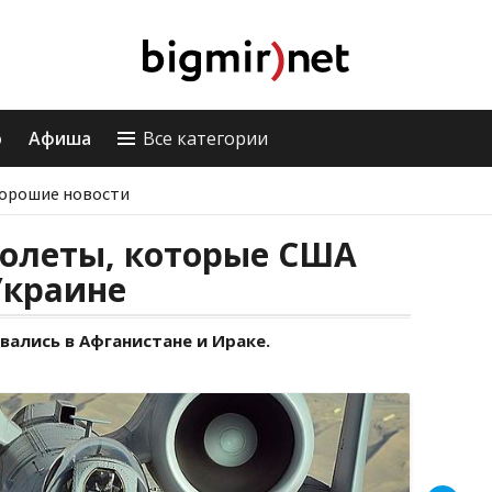
о
Афиша
Все категории
орошие новости
молеты, которые США
Украине
ались в Афганистане и Ираке.