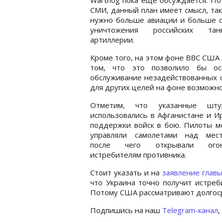
СМИ, данный план имеет смысл, так
нужно больше авиации и больше с
уничтожения российских та
артиллерии.
Кроме того, на этом фоне ВВС США 
том, что это позволило бы ос
обслуживание незадействованных с
для других целей на фоне возможно
Отметим, что указанные шту
использовались в Афганистане и И
поддержки войск в бою. Пилоты м
управляли самолетами над мест
после чего открывали ог
истребителям противника.
Стоит указать и на
заявление глав
что Украина точно получит истреб
Потому США рассматривают долгоср
Подпишись на наш
Telegram-канал
,