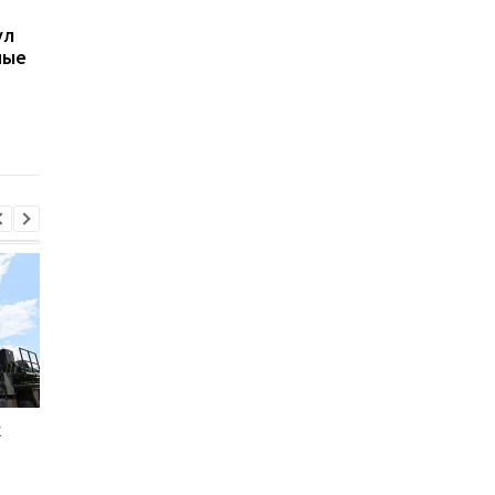
В Киеве увеличилось
В ТЦК в Житомирско
ул
число погибших в
области скончался 4
ные
результате обстрела 5
летний
августа
военнообязанный:
начато расследован
к
Россияне обстреляли
Генштаб назвал пот
многоэтажки в
россиян за сутки
Харькове, есть