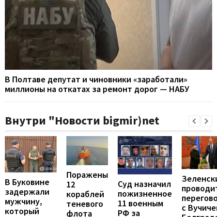
В Полтаве депутат и чиновники «заработали»
миллионы на откатах за ремонт дорог — НАБУ
Внутри "Новости bigmir)net
Поражены
Зеленск
В Буковине
Суд назначил
12
проводи
задержали
пожизненное
кораблей
перегов
мужчину,
11 военным
теневого
с Вучиче
который
РФ за
флота