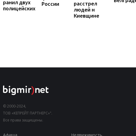
Белград
ранил двух
расстрел
России
полицейских
людей н
Киевщине
© 2000-2024,
ТОВ «КЕПРЕЙТ ПАРТНЕРС»".
Все права защищены.
Афиша
Недвижимость