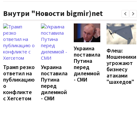
Внутри "Новости bigmir)net
Украина
Флеш:
поставила
Мошенники
Путина
угрожают
перед
Трамп резко
Украина
бизнесу
дилеммой
ответил на
поставила
атаками
- СМИ
публикацию
Путина
"шахедов"
о
перед
конфликте
дилеммой
с Хегсетом
- СМИ