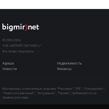
© 2000-2024,
ТОВ «КЕПРЕЙТ ПАРТНЕРС»".
Все права защищены.
Афиша
Недвижимость
Новости
Финансы
Материалы, отмеченные знаками "Реклама", "PR", "Спецпроект",
"Новости компаний", "Актуально", "Промо", публикуются на
правах рекламы.