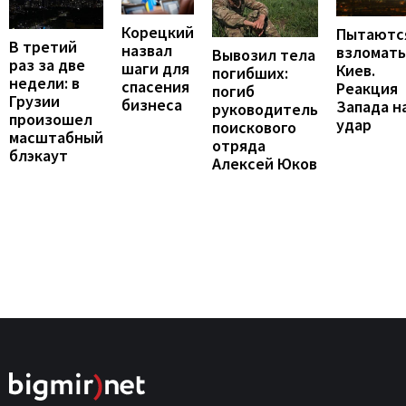
Корецкий
Пытаютс
В третий
назвал
взломать
Вывозил тела
раз за две
шаги для
Киев.
погибших:
недели: в
спасения
Реакция
погиб
Грузии
бизнеса
Запада н
руководитель
произошел
удар
поискового
масштабный
отряда
блэкаут
Алексей Юков