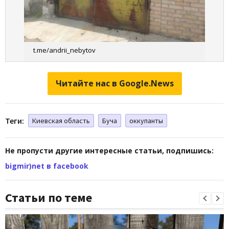
t.me/andrii_nebytov
Читайте нас в Google.News
Теги:
Киевская область
Буча
оккупанты
Не пропусти другие интересные статьи, подпишись:
bigmir)net в facebook
Статьи по теме