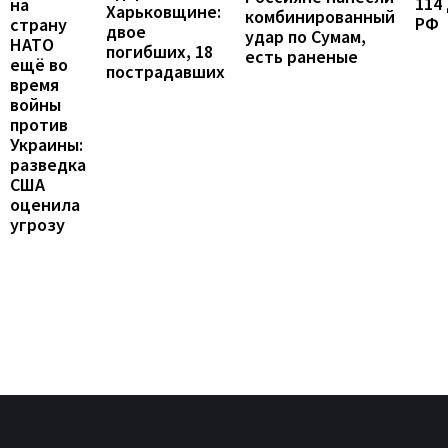
114
на
Харьковщине:
комбинированный
РФ
страну
двое
удар по Сумам,
НАТО
погибших, 18
есть раненые
ещё во
пострадавших
время
войны
против
Украины:
разведка
США
оценила
угрозу