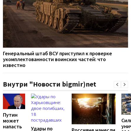
Генеральный штаб ВСУ приступил к проверке
укомплектованности воинских частей: что
известно
Внутри "Новости bigmir)net
Путин
Сил
может
уни
напасть
Удары по
Россияне нанесли