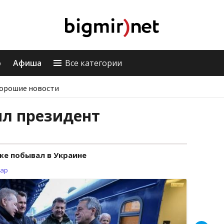
о
Афиша
Все категории
орошие новости
ыл президент
уже побывал в Украине
зар