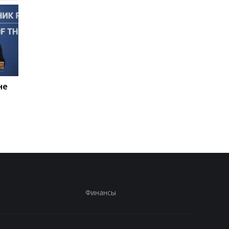
не
Россияне планируют
В Болгарии
усилить "свободную
неизвестный БПЛА
охоту" на автомобили -
взорвался вблизи
Херсонская ОВА
газопровода
Финансы