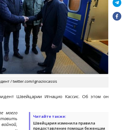
нт / twitter.com/ignaziocassis
зидент Швейцарии Игнацио Кассис. Об этом он
ле моего
Читайте также:
оставить
Швейцария изменила правила
 войной,
предоставление помощи беженцам
ции и