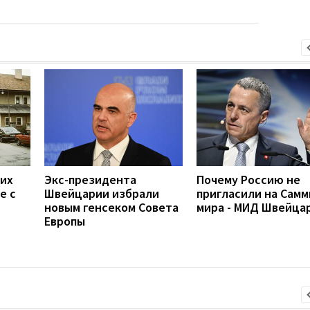
ких
Экс-президента
Почему Россию не
е с
Швейцарии избрали
пригласили на Самм
новым генсеком Совета
мира - МИД Швейца
Европы