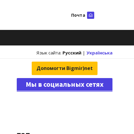
Почта
Искать
Язык сайта:
Русский
|
Українська
Допомогти Bigmir)net
Мы в социальных сетях