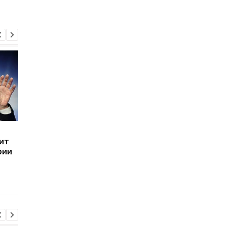
Саммит мира: Список
Швейцария: РФ на
ит
участников будет
саммит мира не
рии
меняться
приглашали, но без 
процесс немыслим