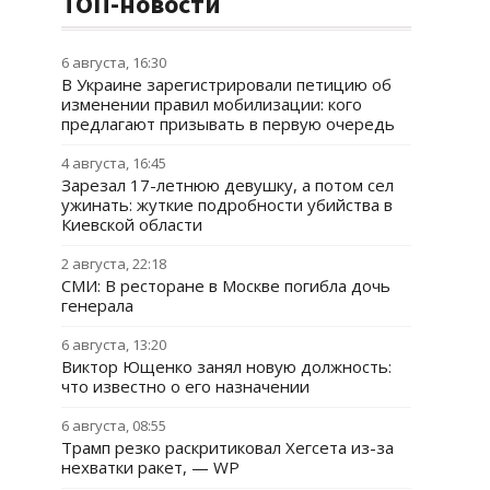
ТОП-новости
6 августа, 16:30
В Украине зарегистрировали петицию об
изменении правил мобилизации: кого
предлагают призывать в первую очередь
4 августа, 16:45
Зарезал 17-летнюю девушку, а потом сел
ужинать: жуткие подробности убийства в
Киевской области
2 августа, 22:18
СМИ: В ресторане в Москве погибла дочь
генерала
6 августа, 13:20
Виктор Ющенко занял новую должность:
что известно о его назначении
6 августа, 08:55
Трамп резко раскритиковал Хегсета из-за
нехватки ракет, — WP