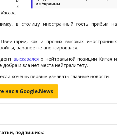
из Украины
оте к
Кассис.
нимку, в столицу иностранный гость прибыл на
Швейцарии, как и прочих высоких иностранных
войны, заранее не анонсировался.
зидент
высказался
о нейтральной позиции Китая и
 добра и зла нет места нейтралитету.
 если хочешь первым узнавать главные новости.
е нас в Google.News
татьи, подпишись: